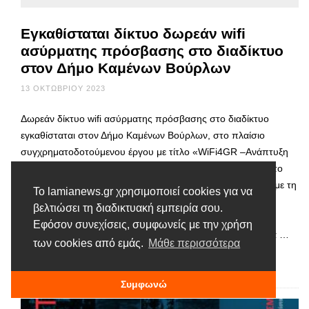
Εγκαθίσταται δίκτυο δωρεάν wifi
ασύρματης πρόσβασης στο διαδίκτυο
στον Δήμο Καμένων Βούρλων
13 ΟΚΤΩΒΡΊΟΥ 2023
Δωρεάν δίκτυο wifi ασύρματης πρόσβασης στο διαδίκτυο
εγκαθίσταται στον Δήμο Καμένων Βούρλων, στο πλαίσιο
συγχρηματοδοτούμενου έργου με τίτλο «WiFi4GR –Ανάπτυξη
δημοσίων σημείων ασύρματης ευρυζωνικής πρόσβασης στο
διαδίκτυο», μετά το μνημόνιο συνεργασίας που υπεγράφη με τη
Το lamianews.gr χρησιμοποιεί cookies για να
Γενική Γραμματεία Τηλεπικοινωνιών και Ταχυδρομείων του
βελτιώσει τη διαδικτυακή εμπειρία σου.
Υπουργείου Ψηφιακής Διακυβέρνησης. Ο Δήμος, αφού
Εφόσον συνεχίσεις, συμφωνείς με την χρήση
ενημέρωσε το Υπουργείο για τα προεγκεκριμένα σημεία, θα …
των cookies από εμάς.
Μάθε περισσότερα
Διαβάστε περισσότερα
Συμφωνώ