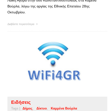
Λαϊκή Αγορά στην οδό Κωνσταντινουπόλεως στα Καμένα
Βούρλα, λόγω της αργίας της Εθνικής Επετείου 28ης
Οκτωβρίου.
Διαβάστε περισσότερα
Ειδήσεις
Tags |
Δήμος
Δίκτυο
Καμμένα Βούρλα