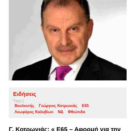
Ειδήσεις
Tags |
Βουλευτής
Γεώργιος Κοτρωνιάς
Ε65
Λεωφόρος Καλυβίων
ΝΔ
Φθιώτιδα
Γ. Κοτρωνιάς: « Ε65 – Αφορμή για την