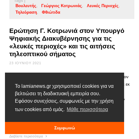
Tags |
Βουλευτής
Γεώργιος Κοτρωνιάς
Λευκές Περιοχές
Τηλεόραση
Φθιώτιδα
Ερώτηση Γ. Κοτρωνιά στον Υπουργό
Ψηφιακής Διακυβέρνησης για τις
«λευκές περιοχές» και τις αιτήσεις
τηλεοπτικού σήματος
23 ΙΟΥΝΊΟΥ 2021
Ο Βουλευτής Γεώργιος Κοτρωνιάς με Ερώτησή του προς τον
Υπουργό Ψηφιακής Διακυβέρνησης κ. Κ. Πιερρακάκη έθεσε εκ
Το lamianews.gr χρησιμοποιεί cookies για να
νέου το ζήτημα των λευκών περιοχών και της διαδικασίας
βελτιώσει τη διαδικτυακή εμπειρία σου.
αιτήσεων για παροχή τηλεοπτικού σήματος. Παρατίθεται το
Εφόσον συνεχίσεις, συμφωνείς με την χρήση
κείμενο της Ερώτησης : « Κύριε Υπουργέ, Με αφορμή τη
των cookies από εμάς.
Μάθε περισσότερα
δημοσίευση του ΦΕΚ με αρ. 2066/Β/19-5-2021 με τίτλο:
«Εξασφάλιση της πρόσβασης των …
Συμφωνώ
Διαβάστε περισσότερα