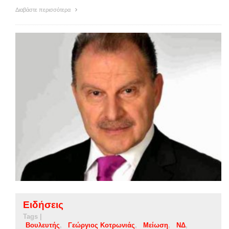
Διαβάστε περισσότερα
Ειδήσεις
Tags |
Βουλευτής
Γεώργιος Κοτρωνιάς
Μείωση
ΝΔ