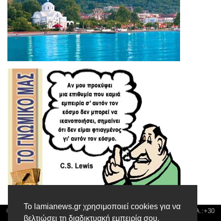
Το lamianews.gr χρησιμοποιεί cookies για να
© Lamia News | Διεύθυνση: Καποδιστρίου 3 ΤΚ-35132 ΛΑΜΙΑ | Τηλ.:+30
βελτιώσει τη διαδικτυακή εμπειρία σου.