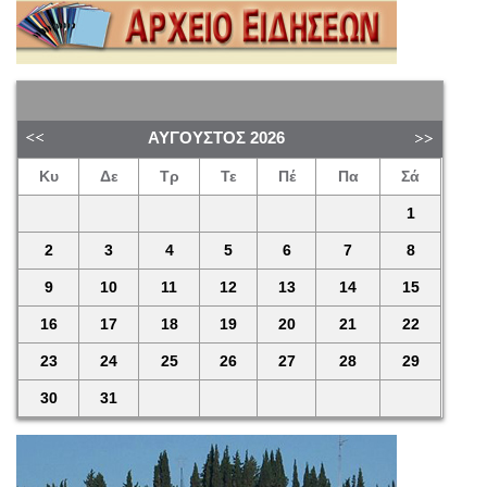
ΑΎΓΟΥΣΤΟΣ
2026
Κυ
Δε
Τρ
Τε
Πέ
Πα
Σά
1
2
3
4
5
6
7
8
9
10
11
12
13
14
15
16
17
18
19
20
21
22
23
24
25
26
27
28
29
30
31