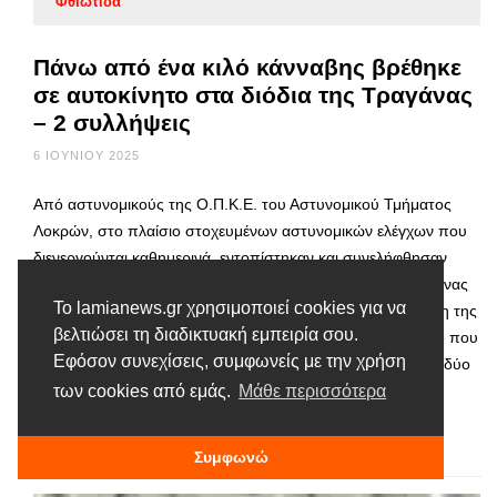
Φθιώτιδα
Πάνω από ένα κιλό κάνναβης βρέθηκε
σε αυτοκίνητο στα διόδια της Τραγάνας
– 2 συλλήψεις
6 ΙΟΥΝΊΟΥ 2025
Από αστυνομικούς της Ο.Π.Κ.Ε. του Αστυνομικού Τμήματος
Λοκρών, στο πλαίσιο στοχευμένων αστυνομικών ελέγχων που
διενεργούνται καθημερινά, εντοπίστηκαν και συνελήφθησαν
χθες (05-06-2025) τις πρωινές ώρες, στα διόδια της Τραγάνας
Το lamianews.gr χρησιμοποιεί cookies για να
Φθιώτιδας, δύο (2)ημεδαποί, κατηγορούμενοιγια παράβαση της
βελτιώσει τη διαδικτυακή εμπειρία σου.
νομοθεσίας περί ναρκωτικών. Ειδικότερα,μετά από έλεγχο που
Εφόσον συνεχίσεις, συμφωνείς με την χρήση
διενεργήθηκεσε Δ.Χ.Ε. αυτοκίνητο, στο οποίο επέβαιναν οι δύο
συλληφθέντες (ιδιοκτησίας ενός εξ αυτών), …
των cookies από εμάς.
Μάθε περισσότερα
Διαβάστε περισσότερα
Συμφωνώ