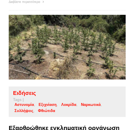
Διαβάστε περισσότερα
Ειδήσεις
Tags |
Αστυνομία
Εξιχνίαση
Λοκρίδα
Ναρκωτικά
Συλλήψεις
Φθιώτιδα
Εξαρθρώθηκε εγκληματική οργάνωση