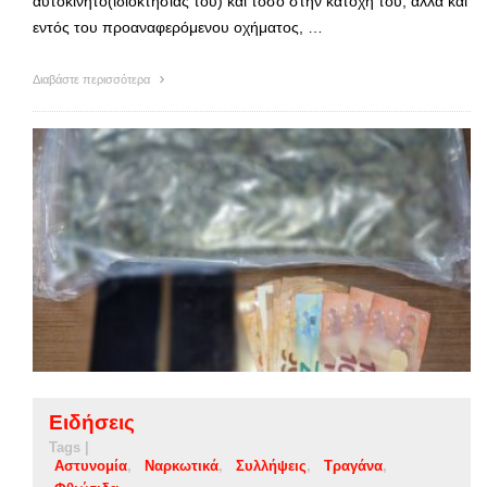
αυτοκίνητο(ιδιοκτησίας του) και τόσο στην κατοχή του, αλλά και
εντός του προαναφερόμενου οχήματος, …
Διαβάστε περισσότερα
Ειδήσεις
Tags |
Αστυνομία
Ναρκωτικά
Συλλήψεις
Τραγάνα