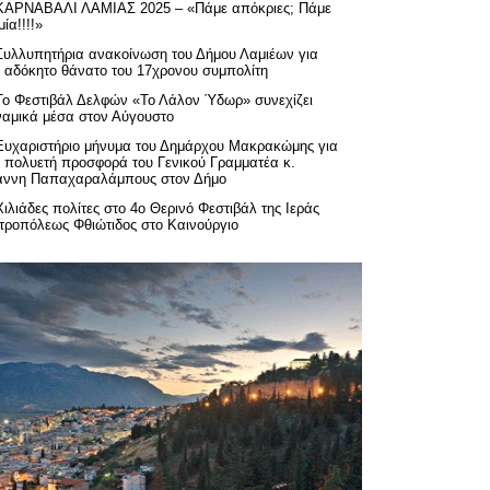
ΚΑΡΝΑΒΑΛΙ ΛΑΜΙΑΣ 2025 – «Πάμε απόκριες; Πάμε
ία!!!!»
Συλλυπητήρια ανακοίνωση του Δήμου Λαμιέων για
ν αδόκητο θάνατο του 17χρονου συμπολίτη
Το Φεστιβάλ Δελφών «Το Λάλον Ύδωρ» συνεχίζει
ναμικά μέσα στον Αύγουστο
Ευχαριστήριo μήνυμα του Δημάρχου Μακρακώμης για
ν πολυετή προσφορά του Γενικού Γραμματέα κ.
άννη Παπαχαραλάμπους στον Δήμο
Χιλιάδες πολίτες στο 4ο Θερινό Φεστιβάλ της Ιεράς
τροπόλεως Φθιώτιδος στο Καινούργιο