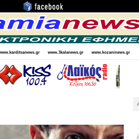
www.karditsanews.gr
www.3kalanews.gr
www.kozaninews.gr
Αν
Για
: