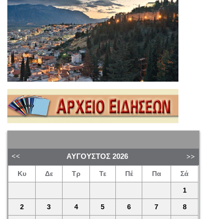
ΑΎΓΟΥΣΤΟΣ
2026
Κυ
Δε
Τρ
Τε
Πέ
Πα
Σά
1
2
3
4
5
6
7
8