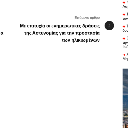
Λαμ
Επόμενο άρθρο
το
Με επιτυχία οι ενημερωτικές δράσεις
δυ
εά
της Αστυνομίας για την προστασία
των ηλικιωμένων
τη
Ιω
Μη