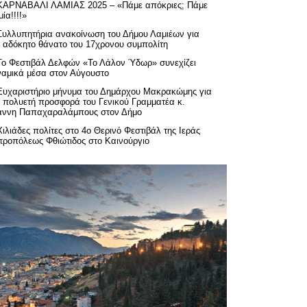
ΚΑΡΝΑΒΑΛΙ ΛΑΜΙΑΣ 2025 – «Πάμε απόκριες; Πάμε
ία!!!!»
Συλλυπητήρια ανακοίνωση του Δήμου Λαμιέων για
ν αδόκητο θάνατο του 17χρονου συμπολίτη
Το Φεστιβάλ Δελφών «Το Λάλον Ύδωρ» συνεχίζει
ναμικά μέσα στον Αύγουστο
Ευχαριστήριo μήνυμα του Δημάρχου Μακρακώμης για
ν πολυετή προσφορά του Γενικού Γραμματέα κ.
άννη Παπαχαραλάμπους στον Δήμο
Χιλιάδες πολίτες στο 4ο Θερινό Φεστιβάλ της Ιεράς
τροπόλεως Φθιώτιδος στο Καινούργιο