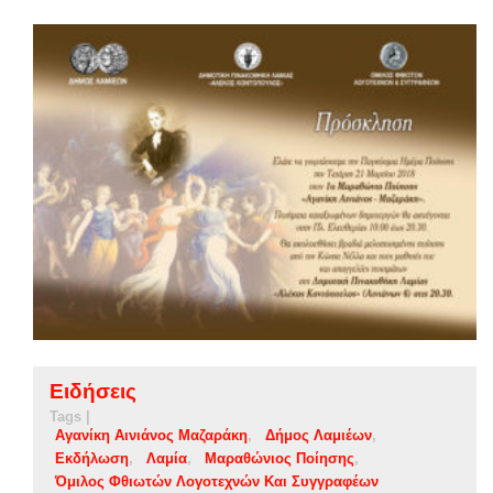
Ειδήσεις
Tags |
Αγανίκη Αινιάνος Μαζαράκη
Δήμος Λαμιέων
Εκδήλωση
Λαμία
Μαραθώνιος Ποίησης
Όμιλος Φθιωτών Λογοτεχνών Και Συγγραφέων