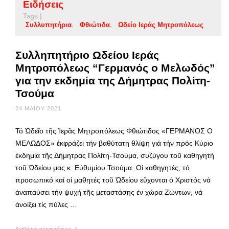
Ειδήσεις
Tags |
Συλλυπητήρια
Φθιώτιδα
Ωδείο Ιεράς Μητροπόλεως
Συλληπητήριο Ωδείου Ιεράς
Μητροπόλεως “Γερμανός ο Μελωδός”
για την εκδημία της Δήμητρας Πολίτη-
Τσούμα
24 ΜΑΪ́ΟΥ 2021
Τό Ὠδεῖο τῆς Ἱερᾶς Μητροπόλεως Φθιώτιδος «ΓΕΡΜΑΝΟΣ Ο
ΜΕΛΩΔΟΣ» ἐκφράζει τήν βαθύτατη θλίψη γιά τήν πρός Κύριο
ἐκδημία τῆς Δήμητρας Πολίτη-Τσούμα, συζύγου τοῦ καθηγητή
τοῦ Ὠδείου μας κ. Εὐθυμίου Τσούμα. Οἱ καθηγητές, τό
προσωπικό καί οἱ μαθητές τοῦ Ὠδείου εὔχονται ὁ Χριστός νά
ἀναπαύσει τήν ψυχή τῆς μεταστάσης ἐν χώρα Ζώντων, νά
ἀνοίξει τίς πύλες …