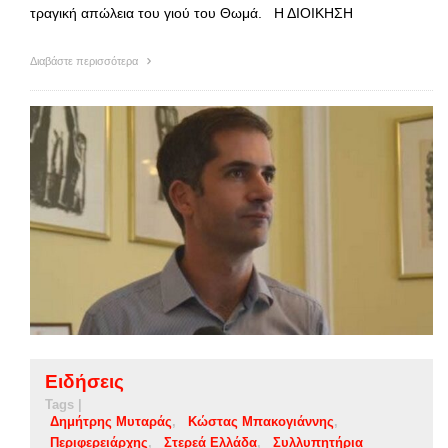
τραγική απώλεια του γιού του Θωμά. Η ΔΙΟΙΚΗΣΗ
Διαβάστε περισσότερα
Ειδήσεις
Tags |
Δημήτρης Μυταράς
Κώστας Μπακογιάννης
Περιφερειάρχης
Στερεά Ελλάδα
Συλλυπητήρια