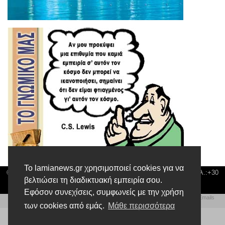
Το lamianews.gr χρησιμοποιεί cookies για να
© Lamia News | Διεύθυνση: Καποδιστρίου 3 ΤΚ-35132 ΛΑΜΙΑ | Τηλ.:+30
βελτιώσει τη διαδικτυακή εμπειρία σου.
22310 24300 |
news@lamianews.gr
Εφόσον συνεχίσεις, συμφωνείς με την χρήση
Πολιτική απορρήτου
|
Αίτηση Διαχείρισης Προσωπικών Δεδομένων
|
Πολιτική Emails
Δημιουργία της Ιστοσελίδας by
Web Technical Team
των cookies από εμάς.
Μάθε περισσότερα