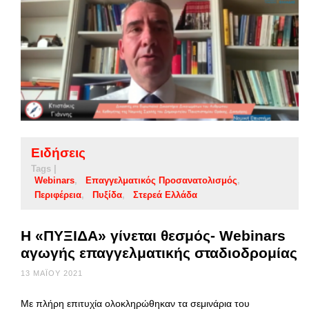
Ειδήσεις
Tags |
Webinars
Επαγγελματικός Προσανατολισμός
Περιφέρεια
Πυξίδα
Στερεά Ελλάδα
Η «ΠΥΞΙΔΑ» γίνεται θεσμός- Webinars
αγωγής επαγγελματικής σταδιοδρομίας
13 ΜΑΪ́ΟΥ 2021
Με πλήρη επιτυχία ολοκληρώθηκαν τα σεμινάρια του