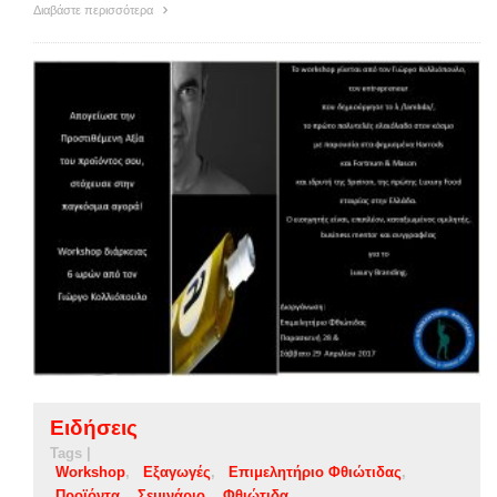
Διαβάστε περισσότερα
Ειδήσεις
Tags |
Workshop
Εξαγωγές
Επιμελητήριο Φθιώτιδας
Προϊόντα
Σεμινάριο
Φθιώτιδα