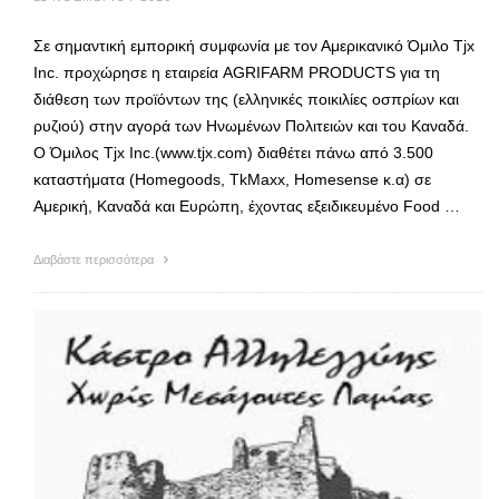
Σε σημαντική εμπορική συμφωνία με τον Αμερικανικό Όμιλο Τjx
Inc. προχώρησε η εταιρεία AGRIFARM PRODUCTS για τη
διάθεση των προϊόντων της (ελληνικές ποικιλίες οσπρίων και
ρυζιού) στην αγορά των Ηνωμένων Πολιτειών και του Καναδά.
Ο Όμιλος Tjx Inc.(www.tjx.com) διαθέτει πάνω από 3.500
καταστήματα (Homegoods, TkMaxx, Homesense κ.α) σε
Αμερική, Καναδά και Ευρώπη, έχοντας εξειδικευμένο Food …
Διαβάστε περισσότερα