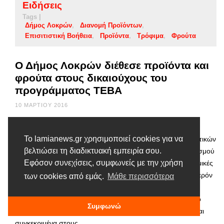
Ειδήσεις
Tags |
Δήμος Λοκρών
Διανομή Προϊόντων
Επισιτιστική Βοήθεια
Προϊόντα
Τρόφιμα
Φρούτα
Ο Δήμος Λοκρών διέθεσε προϊόντα και
φρούτα στους δικαιούχους του
προγράμματος ΤΕΒΑ
10 ΜΑΡΤΊΟΥ 2016
Την Τρίτη 08/03/2016 πραγματοποιήθηκε η παραλαβή
Το lamianews.gr χρησιμοποιεί cookies για να
προϊόντων-τροφίμων και 3364 κιλών νωπών οπωροκηπευτικών
βελτιώσει τη διαδικτυακή εμπειρία σου.
από το Τμήμα Κοινωνικής Προστασίας, Παιδείας και Πολιτισμού
Εφόσον συνεχίσεις, συμφωνείς με την χρήση
του Δήμου Λοκρών. Συγκεκριμένα παρελήφθησαν 192 ατομικές
συσκευασίες (σακούλες) προκειμένου να διατεθούν αυθημερόν
των cookies από εμάς.
Μάθε περισσότερα
στους δικαιούχους του Επιχειρησιακού Προγράμματος
«Επισιτιστικής και Βασικής Υλικής Συνδρομής για το Ταμείο
Συμφωνώ
Ευρωπαϊκής Βοήθειας για τους απόρους (ΤΕΒΑ-FEAD)» και
συγκεκριμένα στους …