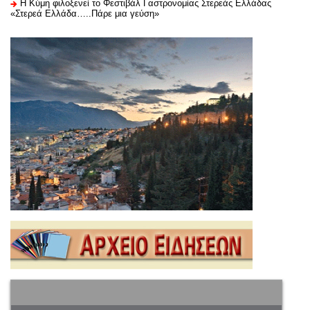
Η Κύμη φιλοξενεί το Φεστιβάλ Γαστρονομίας Στερεάς Ελλάδας
«Στερεά Ελλάδα…..Πάρε μια γεύση»