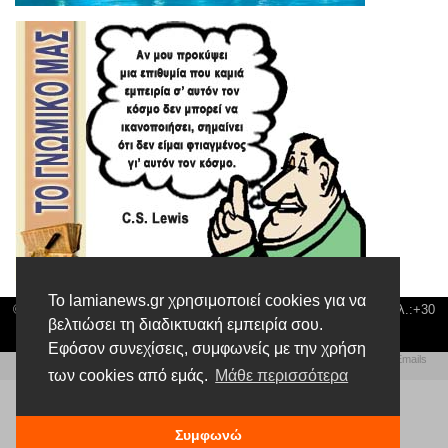
Το lamianews.gr χρησιμοποιεί cookies για να
© Lamia News | Διεύθυνση: Καποδιστρίου 3 ΤΚ-35132 ΛΑΜΙΑ | Τηλ.:+30
βελτιώσει τη διαδικτυακή εμπειρία σου.
22310 24300 |
news@lamianews.gr
Εφόσον συνεχίσεις, συμφωνείς με την χρήση
Πολιτική απορρήτου
|
Αίτηση Διαχείρισης Προσωπικών Δεδομένων
|
Πολιτική Emails
Δημιουργία της Ιστοσελίδας by
Web Technical Team
των cookies από εμάς.
Μάθε περισσότερα
Συμφωνώ