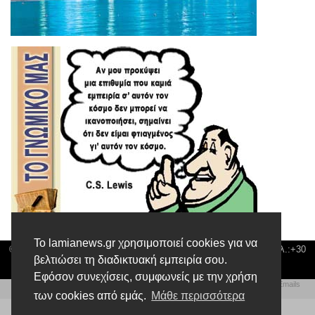
Το lamianews.gr χρησιμοποιεί cookies για να
© Lamia News | Διεύθυνση: Καποδιστρίου 3 ΤΚ-35132 ΛΑΜΙΑ | Τηλ.:+30
βελτιώσει τη διαδικτυακή εμπειρία σου.
22310 24300 |
news@lamianews.gr
Εφόσον συνεχίσεις, συμφωνείς με την χρήση
Πολιτική απορρήτου
|
Αίτηση Διαχείρισης Προσωπικών Δεδομένων
|
Πολιτική Emails
των cookies από εμάς.
Μάθε περισσότερα
Δημιουργία της Ιστοσελίδας by
Web Technical Team