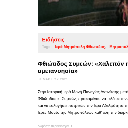
Ειδήσεις
Tags |
Ιερά Μητρόπολη Φθιώτιδας
Μητροπολ
Φθιώτιδος Συμεών: «Χαλεπόν 
αμετανοησία»
31 ΜΑΡΤΊΟΥ 2021
Στην Ιστορική Ιερά Μονή Παναγίας Αντινίτσης μ
Φθιώτιδος κ. Συμεών, προκειμένου να τελέσει τη
και να ευλογήσει πατρικώς την Ιερά Αδελφότητα τ
Ιερές Μονές της Μητροπόλεως καθ’ όλη την διάρκ
Διαβάστε περισσότερα