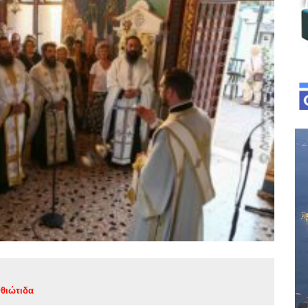
θιώτιδα