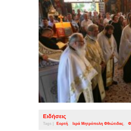
Ειδήσεις
Tags |
Εορτή
Ιερά Μητρόπολη Φθιώτιδας
Φ