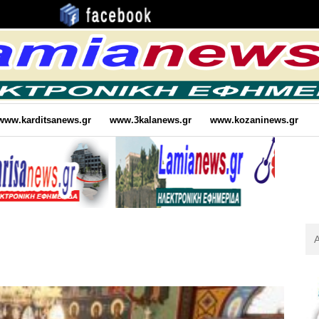
www.karditsanews.gr
www.3kalanews.gr
www.kozaninews.gr
Αν
Για
: