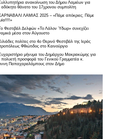
Συλλυπητήρια ανακοίνωση του Δήμου Λαμιέων για
ν αδόκητο θάνατο του 17χρονου συμπολίτη
ΚΑΡΝΑΒΑΛΙ ΛΑΜΙΑΣ 2025 – «Πάμε απόκριες; Πάμε
ία!!!!»
Το Φεστιβάλ Δελφών «Το Λάλον Ύδωρ» συνεχίζει
ναμικά μέσα στον Αύγουστο
Χιλιάδες πολίτες στο 4ο Θερινό Φεστιβάλ της Ιεράς
τροπόλεως Φθιώτιδος στο Καινούργιο
Ευχαριστήριo μήνυμα του Δημάρχου Μακρακώμης για
ν πολυετή προσφορά του Γενικού Γραμματέα κ.
άννη Παπαχαραλάμπους στον Δήμο