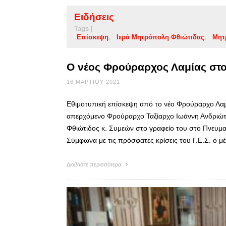
Ειδήσεις
Tags |
Επίσκεψη
Ιερά Μητρόπολη Φθιώτιδας
Μητ
Ο νέος Φρούραρχος Λαμίας στ
16 ΜΑΡΤΊΟΥ 2021
Εθιμοτυπική επίσκεψη από το νέο Φρούραρχο Λαμ
απερχόμενο Φρούραρχο Ταξίαρχο Ιωάννη Ανδριώτ
Φθιώτιδος κ. Συμεών στο γραφείο του στο Πνευματ
Σύμφωνα με τις πρόσφατες κρίσεις του Γ.Ε.Σ. ο 
Διαβάστε περισσότερα