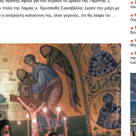
της αγάπης έφυγε για τον ουρανό το βράδυ της Πέμπτης 1
το
ν πόλη της Λαμίας κ. Χρυσάνθη Σιακαβέλλα, έχασε την μάχη με
η απέραντη καλοσύνη της, είναι γεγονός, ότι θα λείψει σε …
Λαμ
δυ
Μη
τη
Ιω