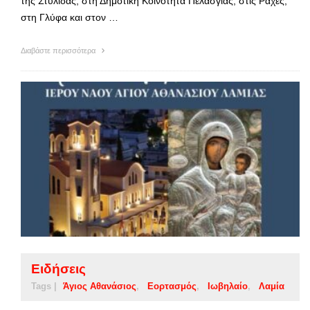
της Στυλίδας, στη Δημοτική Κοινότητα Πελασγίας, στις Ράχες,
στη Γλύφα και στον …
Διαβάστε περισσότερα
Ειδήσεις
Tags |
Άγιος Αθανάσιος
Εορτασμός
Ιωβηλαίο
Λαμία