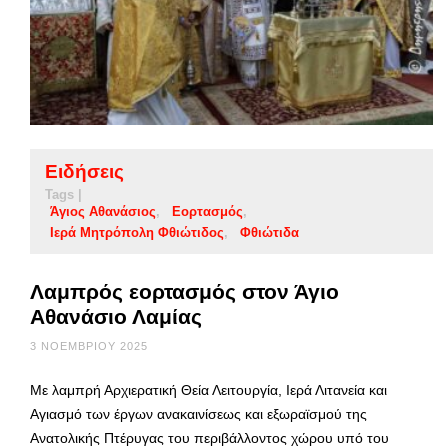
Ειδήσεις
Tags |
Άγιος Αθανάσιος
Εορτασμός
Ιερά Μητρόπολη Φθιώτιδος
Φθιώτιδα
Λαμπρός εορτασμός στον Άγιο
Αθανάσιο Λαμίας
3 ΝΟΕΜΒΡΊΟΥ 2025
Με λαμπρή Αρχιερατική Θεία Λειτουργία, Ιερά Λιτανεία και
Αγιασμό των έργων ανακαινίσεως και εξωραϊσμού της
Ανατολικής Πτέρυγας του περιβάλλοντος χώρου υπό του