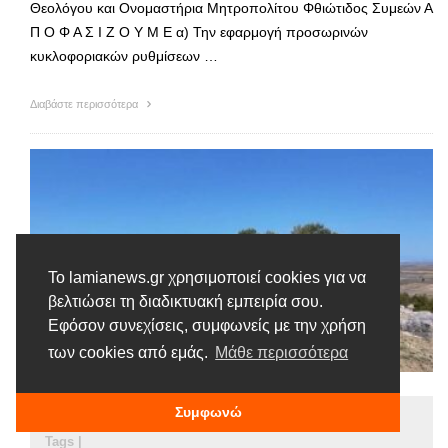
Θεολόγου και Ονομαστήρια Μητροπολίτου Φθιώτιδος Συμεών Α
Π Ο Φ Α Σ Ι Ζ Ο Υ Μ Ε α) Την εφαρμογή προσωρινών
κυκλοφοριακών ρυθμίσεων …
Διαβάστε περισσότερα
Το lamianews.gr χρησιμοποιεί cookies για να
βελτιώσει τη διαδικτυακή εμπειρία σου.
Εφόσον συνεχίσεις, συμφωνείς με την χρήση
των cookies από εμάς.
Μάθε περισσότερα
Συμφωνώ
Ειδήσεις
Tags |