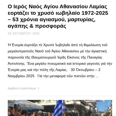
Ο Ιερός Ναός Αγίου Αθανασίου Λαμίας
εορτάζει το χρυσό ιωβηλαίο 1972-2025
– 53 χρόνια αγιασμού, μαρτυρίας,
αγάπης & προσφοράς
28 ΟΚΤΩΒΡΊΟΥ 2025
Ἡ Ἐνορία ἑορτάζει τὸ Χρυσὸ Ἰωβηλαῖο ἀπὸ τὴ θεμελίωση τοῦ
μεγαλοπρεποῦς Ναοῦ τοῦ Ἁγίου Ἀθανασίου μὲ τὴν ἁγιαστικὴ
παρουσία τῆς Θαυματουργοῦ Ἱερᾶς Εἰκόνος τῆς Παναγίας
Ἀντινίτσης. Ἕνα μεγάλο πνευματικὸ καὶ ἱστορικὸ γεγονὸς γιὰ τὴν
Ἐνορία μας καὶ τὴν πόλη τῆς Λαμίας. 30 Ὀκτωβρίου – 2
Νοεμβρίου 2025 Γιὰ τὴν μεταφορὰ τῶν πιστῶν στὴν …
Διαβάστε περισσότερα