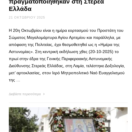
πραγματοποιήθηκαν στη Στερεά
Ελλάδα
21 ΟΚΤΩΒΡΊΟΥ 2025
Η 20η Οκτωβρίου είναι η ημέρα εορτασμού του Προστάτη του
Σώματος Μεγαλομάρτυρα Αγίου Αρτεμίου και παράλληλα, με
απόφαση της Πολιτείας, έχει θεσμοθετηθεί ως η «Ημέρα της
Αστυνομίας». Στη κεντρική εκδήλωση χθες (20-10-2025) το
πρωί στην έδρα της Γενικής Περιφερειακής Αστυνομικής
Διεύθυνσης Στερεάς Ελλάδας, στη Λαμία, τελέστηκε Δοξολογία,
μετ’ αρτοκλασίας, στον Ιερό Μητροπολιτικό Ναό Ευαγγελισμού
της …
Διαβάστε περισσότερα