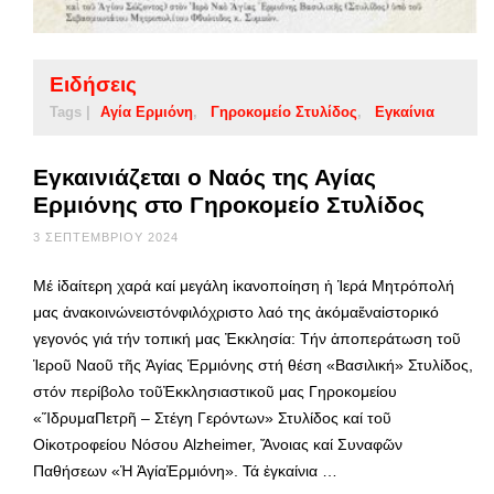
Ειδήσεις
Tags |
Αγία Ερμιόνη
Γηροκομείο Στυλίδος
Εγκαίνια
Εγκαινιάζεται ο Ναός της Αγίας
Ερμιόνης στο Γηροκομείο Στυλίδος
3 ΣΕΠΤΕΜΒΡΊΟΥ 2024
Μέ ἰδαίτερη χαρά καί μεγάλη ἱκανοποίηση ἡ Ἱερά Μητρόπολή
μας ἀνακοινώνειστόνφιλόχριστο λαό της ἀκόμαἕναἱστορικό
γεγονός γιά τήν τοπική μας Ἐκκλησία: Τήν ἀποπεράτωση τοῦ
Ἱεροῦ Ναοῦ τῆς Ἁγίας Ἑρμιόνης στή θέση «Βασιλική» Στυλίδος,
στόν περίβολο τοῦἘκκλησιαστικοῦ μας Γηροκομείου
«ἽδρυμαΠετρῆ – Στέγη Γερόντων» Στυλίδος καί τοῦ
Οἰκοτροφείου Νόσου Alzheimer, Ἄνοιας καί Συναφῶν
Παθήσεων «Ἡ ἉγίαἙρμιόνη». Τά ἐγκαίνια …