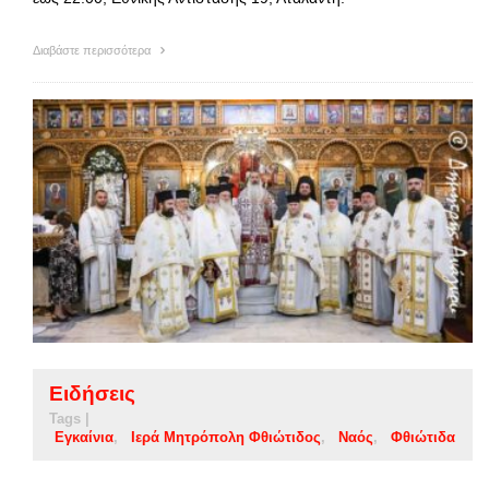
Διαβάστε περισσότερα
Ειδήσεις
Tags |
Εγκαίνια
Ιερά Μητρόπολη Φθιώτιδος
Ναός
Φθιώτιδα