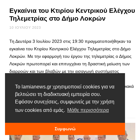
Εγκαίνια του Κτιρίου Κεντρικού Ελέγχου
Τηλεμετρίας στο Δήμο Λοκρών
10 ΙΟΥΛΊΟΥ 2023
Τη Δευτέρα 3 Ιουλίου 2023 στις 19:30 πραγματοποιήθηκαν τα
εγκαίνια του Κτιρίου Κεντρικού Ελέγχου Τηλεμετρίας στο Δήμο
Λοκρών. Με την εφαρμογή του έργου της τηλεμετρίας ο Δήμος
Λοκρών πρωτοπορεί και επιτυγχάνει τη δραστική μείωση των
διαρροών και των βλαβών με την εισαγωγή συστήματος
παρακολούθησης ποσοτικού και ποιοτικού ελέγχου του
προσφερόμενου ύδατος. Παράλληλα μετασχηματίζεται ψηφιακά
Το lamianews.gr χρησιμοποιεί cookies για να
με …
βελτιώσει τη διαδικτυακή εμπειρία σου.
Εφόσον συνεχίσεις, συμφωνείς με την χρήση
Διαβάστε περισσότερα
των cookies από εμάς.
Μάθε περισσότερα
Συμφωνώ