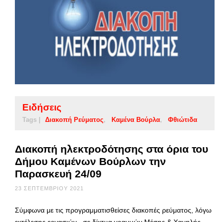
Ειδήσεις
Tags |
Διακοπή Ρεύματος
Καμένα Βούρλα
Φθιώτιδα
Διακοπή ηλεκτροδότησης στα όρια του
Δήμου Καμένων Βούρλων την
Παρασκευή 24/09
23 ΣΕΠΤΕΜΒΡΊΟΥ 2021
Σύμφωνα με τις προγραμματισθείσες διακοπές ρεύματος, λόγω