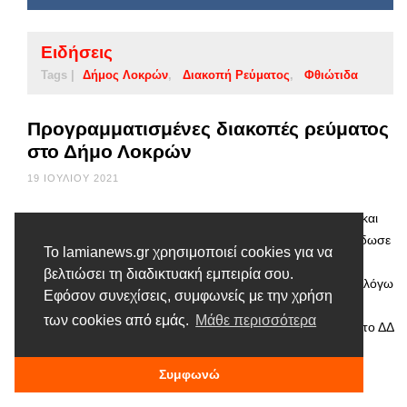
Ειδήσεις
Tags |
Δήμος Λοκρών
Διακοπή Ρεύματος
Φθιώτιδα
Προγραμματισμένες διακοπές ρεύματος
στο Δήμο Λοκρών
19 ΙΟΥΛΊΟΥ 2021
Η Διεύθυνση Περιφέρειας Κεντρικής Ελλάδας του ΔΕΔΔΗΕ και
συγκεκριμένα από την περιοχή Λαμίας (Πρ. Αταλάντης) εξέδωσε
Το lamianews.gr χρησιμοποιεί cookies για να
ενημερωτικό σχετικά με τις προγραμματισμένες διακοπές
βελτιώσει τη διαδικτυακή εμπειρία σου.
ρεύματος. Πιο συγκεκριμένα: Την Τετάρτη 21 Ιουλίου 2021 λόγω
Εφόσον συνεχίσεις, συμφωνείς με την χρήση
εκτέλεσης εργασιών σε δίκτυα γραμμών Μέσης & Χαμηλής
των cookies από εμάς.
Μάθε περισσότερα
Τάσης θα γίνουν προγραμματισμένες διακοπές ρεύματος στο ΔΔ
Μαλεσίνας από Ιχθυοτροφεία Σελόντα έως Ιχθυοτροφεία
Καραπιπέρη – …
Συμφωνώ