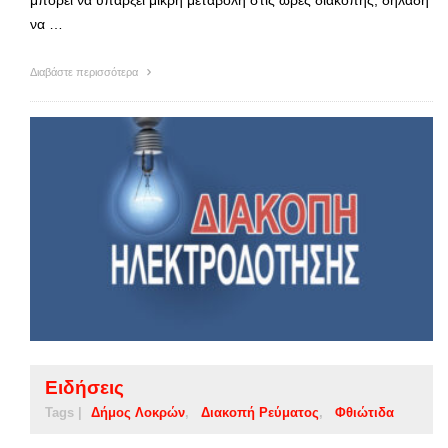
μπορεί να υπάρξει μικρή μεταβολή στις ώρες διακοπής, δηλαδή
να …
Διαβάστε περισσότερα
Ειδήσεις
Tags |
Δήμος Λοκρών
Διακοπή Ρεύματος
Φθιώτιδα