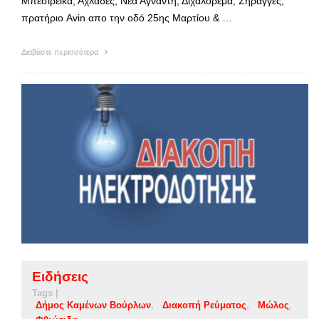
Μπεσιρέίκα, Αχλάδες, Νέα Άγναντη, Διχαλόρεμα, Σήραγγες,
πρατήριο Avin απο την οδό 25ης Μαρτίου & …
Διαβάστε περισσότερα
Ειδήσεις
Tags |
Δήμος Καμένων Βούρλων
Διακοπή Ρεύματος
Μώλος