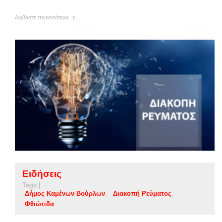
Διαβάστε περισσότερα
Ειδήσεις
Tags |
Δήμος Καμένων Βούρλων
Διακοπή Ρεύματος
Φθιώτιδα