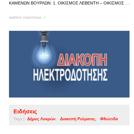
ΚΑΜΕΝΩΝ ΒΟΥΡΛΩΝ: 1. OΙΚΙΣΜΟΣ ΛΕΒΕΝΤΗ – ΟΙΚΙΣΜΟΣ …
Διαβάστε περισσότερα
Ειδήσεις
Tags |
Δήμος Λοκρών
Διακοπή Ρεύματος
Φθιώτιδα