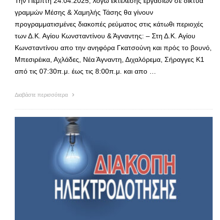
Την Πέμπτη 24.04.2025, λόγω εκτέλεσης εργασιών σε δίκτυα
γραμμών Μέσης & Χαμηλής Τάσης θα γίνουν
προγραμματισμένες διακοπές ρεύματος στις κάτωθι περιοχές
των Δ.Κ. Αγίου Κωνσταντίνου & Άγναντης: – Στη Δ.Κ. Αγίου
Κωνσταντίνου απο την ανηφόρα Γκατσούνη και πρός το βουνό,
Μπεσιρέικα, Αχλάδες, Νέα Άγναντη, Διχαλόρεμα, Σήραγγες Κ1
από τις 07:30π.μ. έως τις 8:00π.μ. και απο …
Διαβάστε περισσότερα