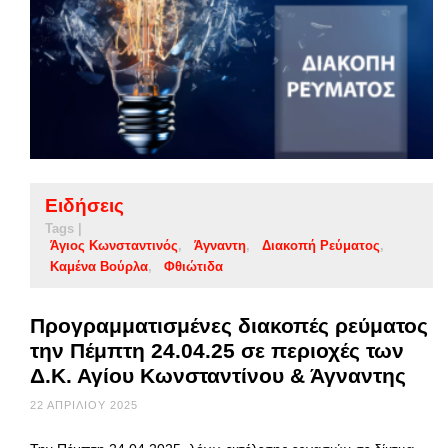
Ειδήσεις
Tags |
Άγιος Κωνσταντινός
Άγναντη
Διακοπή Ρεύματος
Καμένα Βούρλα
Φθιώτιδα
Προγραμματισμένες διακοπές ρεύματος
την Πέμπτη 24.04.25 σε περιοχές των
Δ.Κ. Αγίου Κωνσταντίνου & Άγναντης
22 ΑΠΡΙΛΊΟΥ 2025