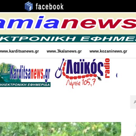
www.karditsanews.gr
www.3kalanews.gr
www.kozaninews.gr
Αν
Για
: