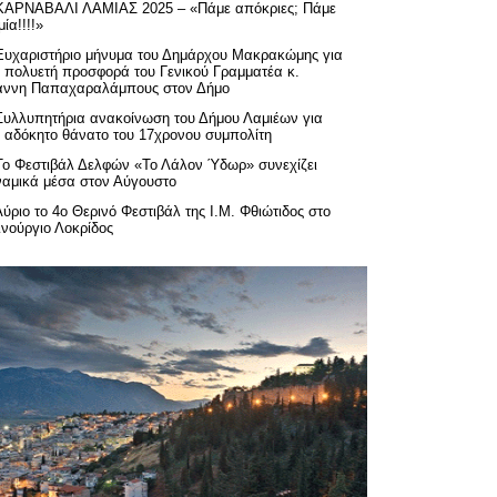
ΚΑΡΝΑΒΑΛΙ ΛΑΜΙΑΣ 2025 – «Πάμε απόκριες; Πάμε
ία!!!!»
Ευχαριστήριo μήνυμα του Δημάρχου Μακρακώμης για
ν πολυετή προσφορά του Γενικού Γραμματέα κ.
άννη Παπαχαραλάμπους στον Δήμο
Συλλυπητήρια ανακοίνωση του Δήμου Λαμιέων για
ν αδόκητο θάνατο του 17χρονου συμπολίτη
Το Φεστιβάλ Δελφών «Το Λάλον Ύδωρ» συνεχίζει
ναμικά μέσα στον Αύγουστο
Αύριο το 4ο Θερινό Φεστιβάλ της Ι.Μ. Φθιώτιδος στο
ινούργιο Λοκρίδος