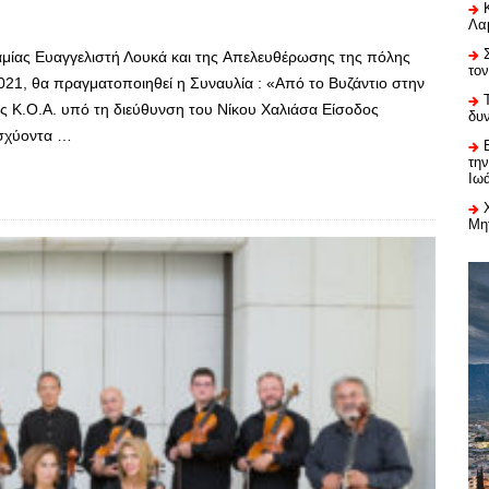
Λαμ
αμίας Ευαγγελιστή Λουκά και της Aπελευθέρωσης της πόλης
το
21, θα πραγματοποιηθεί η Συναυλία : «Από το Βυζάντιο στην
 Κ.Ο.Α. υπό τη διεύθυνση του Νίκου Χαλιάσα Είσοδος
δυ
σχύοντα …
τη
Ιω
Μη