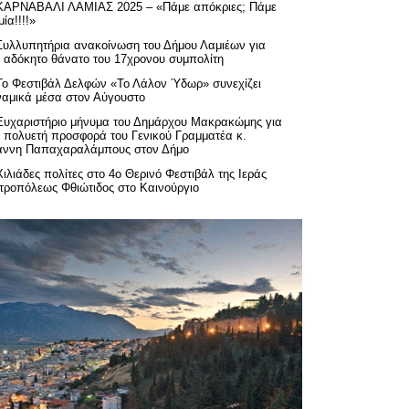
ΚΑΡΝΑΒΑΛΙ ΛΑΜΙΑΣ 2025 – «Πάμε απόκριες; Πάμε
ία!!!!»
Συλλυπητήρια ανακοίνωση του Δήμου Λαμιέων για
ν αδόκητο θάνατο του 17χρονου συμπολίτη
Το Φεστιβάλ Δελφών «Το Λάλον Ύδωρ» συνεχίζει
ναμικά μέσα στον Αύγουστο
Ευχαριστήριo μήνυμα του Δημάρχου Μακρακώμης για
ν πολυετή προσφορά του Γενικού Γραμματέα κ.
άννη Παπαχαραλάμπους στον Δήμο
Χιλιάδες πολίτες στο 4ο Θερινό Φεστιβάλ της Ιεράς
τροπόλεως Φθιώτιδος στο Καινούργιο