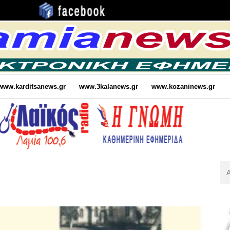
www.karditsanews.gr
www.3kalanews.gr
www.kozaninews.gr
Αν
Για
: