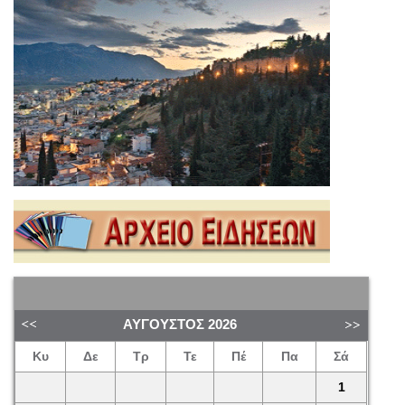
ΑΎΓΟΥΣΤΟΣ
2026
Κυ
Δε
Τρ
Τε
Πέ
Πα
Σά
1