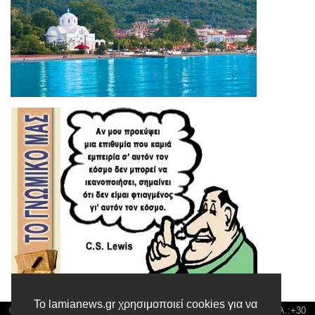
Το lamianews.gr χρησιμοποιεί cookies για να
© Lamia News | Διεύθυνση: Καποδιστρίου 3 ΤΚ-35132 ΛΑΜΙΑ | Τηλ.:+30