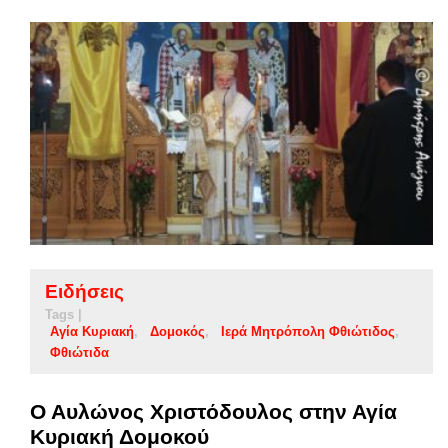
Ειδήσεις
Tags |
Αγία Κυριακή
Δομοκός
Ιερά Μητρόπολη Φθιώτιδος
Φθιώτιδα
Ο Αυλώνος Χριστόδουλος στην Αγία
Κυριακή Δομοκού