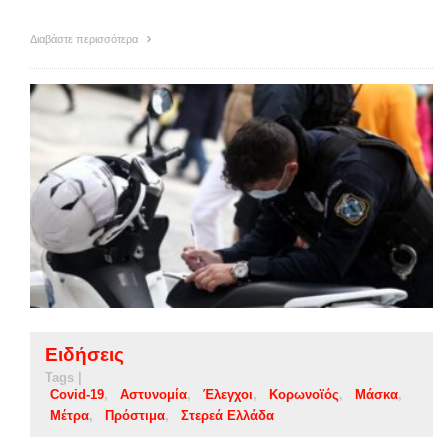
Διαβάστε περισσότερα
Ειδήσεις
Tags |
Covid-19
Αστυνομία
Έλεγχοι
Κορωνοϊός
Μάσκα
Μέτρα
Πρόστιμα
Στερεά Ελλάδα