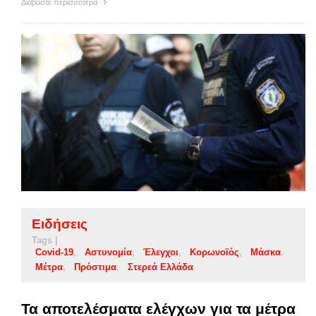
Διαβάστε περισσότερα
Ειδήσεις
Tags |
Covid-19
Αστυνομία
Έλεγχοι
Κορωνοϊός
Μάσκα
Μέτρα
Πρόστιμα
Στερεά Ελλάδα
Τα αποτελέσματα ελέγχων για τα μέτρα