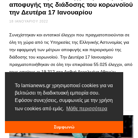
αποφυγής της διάδοσης του κορωνοϊού
την Δευτέρα 17 Ιανουαρίου
18 ΙΑΝΟΥΑΡΊΟΥ 2022
Συνεχίστηκαν κοι εντατικοί έλεγχοι που πραγματοποιούνται σε
όλη τη χώρα από τις Υπηρεσίες της Ελληνικής Αστυνομίας για
την εφαρμογή των μέτρων αποφυγής και περιορισμού της
διάδοσης του κορωνοϊού. Την Δευτέρα 17 Ιανουαρίου
πραγματοποιήθηκαν σε όλη την επικράτεια 55.025 έλεγχοι, από
τους οποίους οι 19.312 στο Διεθνή Αερολιμένα Αθηνών
«Ελευθέριος Βενιζέλος». Βεβαιώθηκαν συνολικά 530
Το lamianews.gr χρησιμοποιεί cookies για να
παραβάσεις. Παράλληλα, …
βελτιώσει τη διαδικτυακή εμπειρία σου.
Εφόσον συνεχίσεις, συμφωνείς με την χρήση
Διαβάστε περισσότερα
των cookies από εμάς.
Μάθε περισσότερα
Συμφωνώ