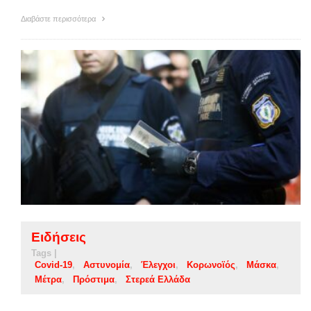
Διαβάστε περισσότερα
Ειδήσεις
Tags |
Covid-19
Αστυνομία
Έλεγχοι
Κορωνοϊός
Μάσκα
Μέτρα
Πρόστιμα
Στερεά Ελλάδα