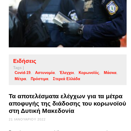
Ειδήσεις
Tags |
Covid-19
Αστυνομία
Έλεγχοι
Κορωνοϊός
Μάσκα
Μέτρα
Πρόστιμα
Στερεά Ελλάδα
Τα αποτελέσματα ελέγχων για τα μέτρα
αποφυγής της διάδοσης του κορωνοϊού
στη Δυτική Μακεδονία
21 ΙΑΝΟΥΑΡΊΟΥ 2022