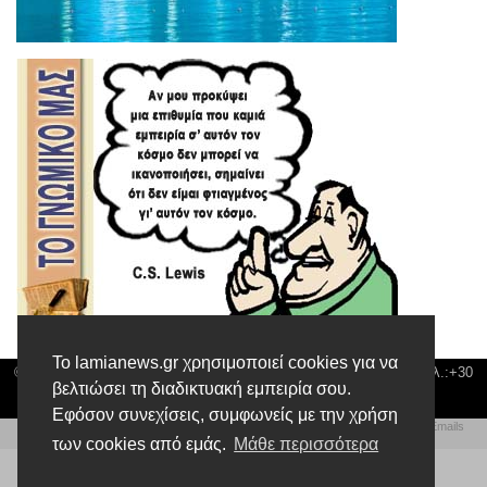
Το lamianews.gr χρησιμοποιεί cookies για να
© Lamia News | Διεύθυνση: Καποδιστρίου 3 ΤΚ-35132 ΛΑΜΙΑ | Τηλ.:+30
βελτιώσει τη διαδικτυακή εμπειρία σου.
22310 24300 |
news@lamianews.gr
Εφόσον συνεχίσεις, συμφωνείς με την χρήση
Πολιτική απορρήτου
|
Αίτηση Διαχείρισης Προσωπικών Δεδομένων
|
Πολιτική Emails
Δημιουργία της Ιστοσελίδας by
Web Technical Team
των cookies από εμάς.
Μάθε περισσότερα