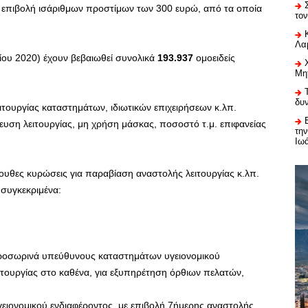
ε επιβολή ισάριθμων προστίμων των 300 ευρώ, από τα οποία
το
Λαμ
ίου 2020) έχουν βεβαιωθεί συνολικά
193.937
ομοειδείς
Μη
δυ
ιτουργίας καταστημάτων, ιδιωτικών επιχειρήσεων κ.λπ.
υση λειτουργίας, μη χρήση μάσκας, ποσοστό τ.μ. επιφανείας
τη
Ιω
υθες κυρώσεις για παραβίαση αναστολής λειτουργίας κ.λπ.
 συγκεκριμένα:
προσωρινά υπεύθυνους καταστημάτων υγειονομικού
ιτουργίας στο καθένα, για εξυπηρέτηση όρθιων πελατών,
ειονομικού ενδιαφέροντος, με επιβολή 7ήμερης αναστολής