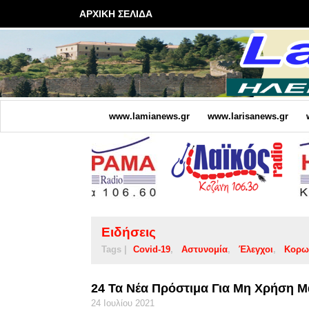
ΑΡΧΙΚΗ ΣΕΛΙΔΑ
www.lamianews.gr
www.larisanews.gr
Ειδήσεις
Tags |
Covid-19
Αστυνομία
Έλεγχοι
Κορω
24 Τα Νέα Πρόστιμα Για Μη Χρήση Μ
24 Ιουλίου 2021