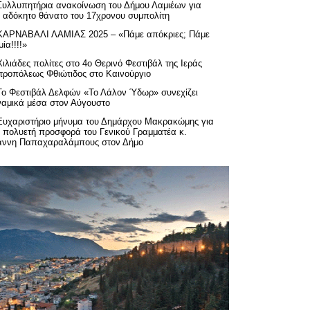
Συλλυπητήρια ανακοίνωση του Δήμου Λαμιέων για
ν αδόκητο θάνατο του 17χρονου συμπολίτη
ΚΑΡΝΑΒΑΛΙ ΛΑΜΙΑΣ 2025 – «Πάμε απόκριες; Πάμε
ία!!!!»
Χιλιάδες πολίτες στο 4ο Θερινό Φεστιβάλ της Ιεράς
τροπόλεως Φθιώτιδος στο Καινούργιο
Το Φεστιβάλ Δελφών «Το Λάλον Ύδωρ» συνεχίζει
ναμικά μέσα στον Αύγουστο
Ευχαριστήριo μήνυμα του Δημάρχου Μακρακώμης για
ν πολυετή προσφορά του Γενικού Γραμματέα κ.
άννη Παπαχαραλάμπους στον Δήμο