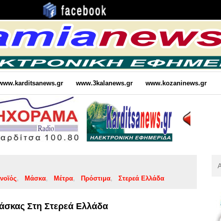
www.karditsanews.gr
www.3kalanews.gr
www.kozaninews.gr
Αν
Για
νοϊός
Μάσκα
Μέτρα
Πρόστιμα
Στερεά Ελλάδα
:
άσκας Στη Στερεά Ελλάδα