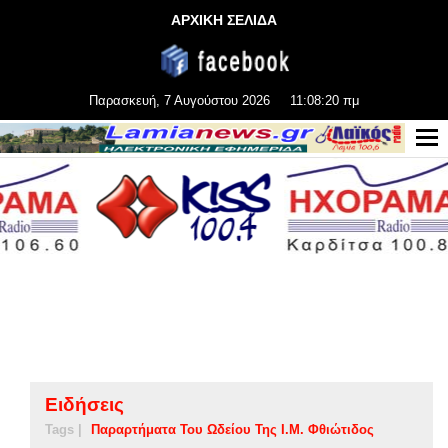
ΑΡΧΙΚΗ ΣΕΛΙΔΑ
Παρασκευή, 7 Αυγούστου 2026
11:08:20 πμ
Ειδήσεις
Tags |
Παραρτήματα Του Ωδείου Της Ι.Μ. Φθιώτιδος