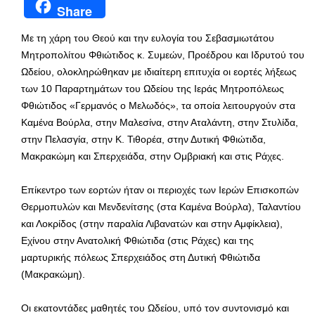
Share
Με τη χάρη του Θεού και την ευλογία του Σεβασμιωτάτου
Μητροπολίτου Φθιώτιδος κ. Συμεών, Προέδρου και Ιδρυτού του
Ωδείου, ολοκληρώθηκαν με ιδιαίτερη επιτυχία οι εορτές λήξεως
των 10 Παραρτημάτων του Ωδείου της Ιεράς Μητροπόλεως
Φθιώτιδος «Γερμανός ο Μελωδός», τα οποία λειτουργούν στα
Καμένα Βούρλα, στην Μαλεσίνα, στην Αταλάντη, στην Στυλίδα,
στην Πελασγία, στην Κ. Τιθορέα, στην Δυτική Φθιώτιδα,
Μακρακώμη και Σπερχειάδα, στην Ομβριακή και στις Ράχες.
Επίκεντρο των εορτών ήταν οι περιοχές των Ιερών Επισκοπών
Θερμοπυλών και Μενδενίτσης (στα Καμένα Βούρλα), Ταλαντίου
και Λοκρίδος (στην παραλία Λιβανατών και στην Αμφίκλεια),
Εχίνου στην Ανατολική Φθιώτιδα (στις Ράχες) και της
μαρτυρικής πόλεως Σπερχειάδος στη Δυτική Φθιώτιδα
(Μακρακώμη).
Οι εκατοντάδες μαθητές του Ωδείου, υπό τον συντονισμό και