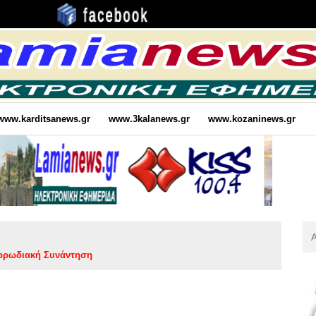
www.karditsanews.gr
www.3kalanews.gr
www.kozaninews.gr
Αν
Για
ορωδιακή Συνάντηση
: