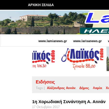
ΑΡΧΙΚΗ ΣΕΛΙΔΑ
www.lamianews.gr
www.larisanews.gr
Ειδήσεις
Tags |
Αλέξανδρος Αινιάν
Δήμος
Λαμία
Χ
1η Χορωδιακή Συνάντηση Α. Αινιάν
17 Οκτωβρίου 2017