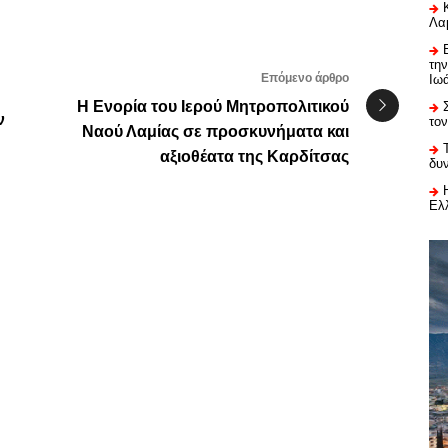
Λαμ
τη
Επόμενο άρθρο
Ιω
Η Ενορία του Ιερού Μητροπολιτικού
ν
το
Ναού Λαμίας σε προσκυνήματα και
αξιοθέατα της Καρδίτσας
δυ
Ελ