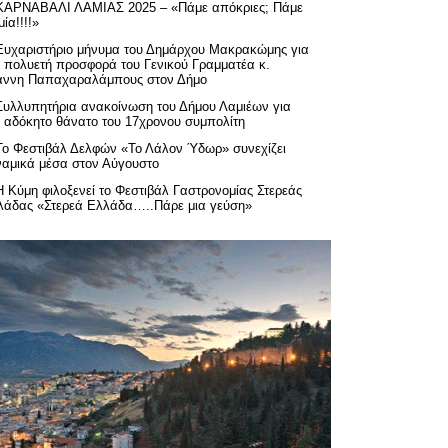
ΚΑΡΝΑΒΑΛΙ ΛΑΜΙΑΣ 2025 – «Πάμε απόκριες; Πάμε
ία!!!!»
Ευχαριστήριo μήνυμα του Δημάρχου Μακρακώμης για
ν πολυετή προσφορά του Γενικού Γραμματέα κ.
άννη Παπαχαραλάμπους στον Δήμο
Συλλυπητήρια ανακοίνωση του Δήμου Λαμιέων για
ν αδόκητο θάνατο του 17χρονου συμπολίτη
Το Φεστιβάλ Δελφών «Το Λάλον Ύδωρ» συνεχίζει
ναμικά μέσα στον Αύγουστο
Η Κύμη φιλοξενεί το Φεστιβάλ Γαστρονομίας Στερεάς
λάδας «Στερεά Ελλάδα…..Πάρε μια γεύση»