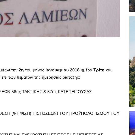
αμιέων
την
2η
του μηνός
Ιανουαρίου 2018
ημέρα
Τρίτη
και
επί των θεμάτων της ημερήσιας διάταξης:
ΕΩΝ 56ης ΤΑΚΤΙΚΗΣ & 57ης ΚΑΤΕΠΕΙΓΟΥΣΑΣ
ΙΑΘΕΣΗ (ΨΗΦΙΣΗ) ΠΙΣΤΩΣΕΩΝ) ΤΟΥ ΠΡΟΫΠΟΛΟΓΙΣΜΟΥ ΤΟΥ