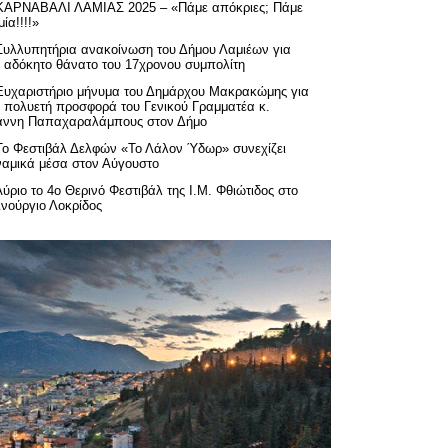
ΚΑΡΝΑΒΑΛΙ ΛΑΜΙΑΣ 2025 – «Πάμε απόκριες; Πάμε
ία!!!!»
Συλλυπητήρια ανακοίνωση του Δήμου Λαμιέων για
ν αδόκητο θάνατο του 17χρονου συμπολίτη
Ευχαριστήριo μήνυμα του Δημάρχου Μακρακώμης για
ν πολυετή προσφορά του Γενικού Γραμματέα κ.
άννη Παπαχαραλάμπους στον Δήμο
Το Φεστιβάλ Δελφών «Το Λάλον Ύδωρ» συνεχίζει
ναμικά μέσα στον Αύγουστο
Αύριο το 4ο Θερινό Φεστιβάλ της Ι.Μ. Φθιώτιδος στο
ινούργιο Λοκρίδος