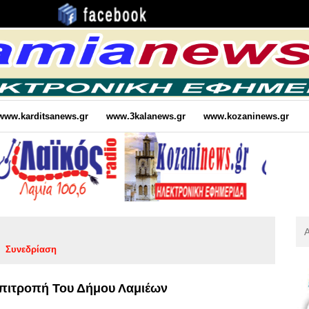
www.karditsanews.gr
www.3kalanews.gr
www.kozaninews.gr
Αν
Για
Συνεδρίαση
:
Επιτροπή Του Δήμου Λαμιέων