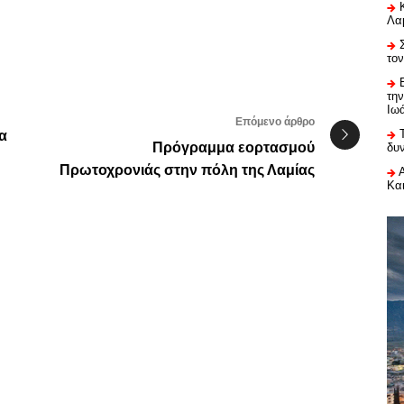
Λαμ
το
τη
Ιω
Επόμενο άρθρο
α
Πρόγραμμα εορτασμού
δυ
Πρωτοχρονιάς στην πόλη της Λαμίας
Κα