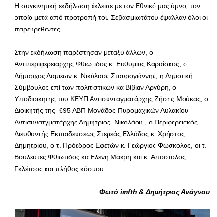
Η συγκινητική εκδήλωση έκλεισε με τον Εθνικό μας ύμνο, τον
οποίο μετά από προτροπή του Σεβασμιωτάτου έψαλλαν όλοι οι
παρευρεθέντες.
Στην εκδήλωση παρέστησαν μεταξύ άλλων, ο
Αντιπεριφερειάρχης Φθιώτιδος κ. Ευθύμιος Καραΐσκος, ο
Δήμαρχος Λαμιέων κ. Νικόλαος Σταυρογιάννης, η Δημοτική
Σύμβουλος επί των πολιτιστικών κα Βίβιαν Αργύρη, ο
Υποδιοικητης του ΚΕΥΠ Αντισυνταγματάρχης Ζήσης Μούκας, ο
Διοικητής της 695 ΑΒΠ Μονάδος Πυρομαχικών Αυλακίου
Αντισυνατγματάρχης Δημήτριος Νικολάου , ο Περιφερειακός
Διευθυντής Εκπαιδεύσεως Στερεάς Ελλάδος κ. Χρήστος
Δημητρίου, ο τ. Πρόεδρος Εφετών κ. Γεώργιος Φώσκολος, οι τ.
Βουλευτές Φθιώτιδος κα Ελένη Μακρή και κ. Απόστολος
Γκλέτσος και πλήθος κόσμου.
Φωτό imfth & Δημήτριος Ανάγνου