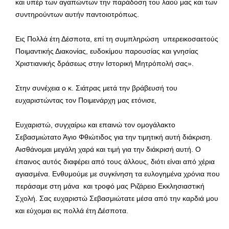
και υπέρ των αγαπώντων την παράδοση του λαού μας και των
συντηρούντων αυτήν παντοιοτρόπως.
Εις Πολλά έτη Δέσποτα, επί τη συμπληρώση υπερεικοσαετούς
Ποιμαντικής Διακονίας, ευδοκίμου παρουσίας και γνησίας
Χριστιανικής δράσεως στην Ιστορική Μητρόπολή σας».
Στην συνέχεια ο κ. Σιάτρας μετά την βράβευσή του
ευχαριστώντας τον Ποιμενάρχη μας ετόνισε,
Ευχαριστώ, συγχαίρω και επαινώ τον ομογάλακτο
Σεβασμιώτατο Άγιο Φθιώτιδος για την τιμητική αυτή διάκριση.
Αισθάνομαι μεγάλη χαρά και τιμή για την διάκρισή αυτή. Ο
έπαινος αυτός διαφέρει από τους άλλους, διότι είναι από χέρια
αγιασμένα. Ενθυμούμε με συγκίνηση τα ευλογημένα χρόνια που
περάσαμε στη μάνα και τροφό μας Ριζάρειο Εκκλησιαστική
Σχολή. Σας ευχαριστώ Σεβασμιώτατε μέσα από την καρδιά μου
και εύχομαι εις πολλά έτη Δέσποτα.