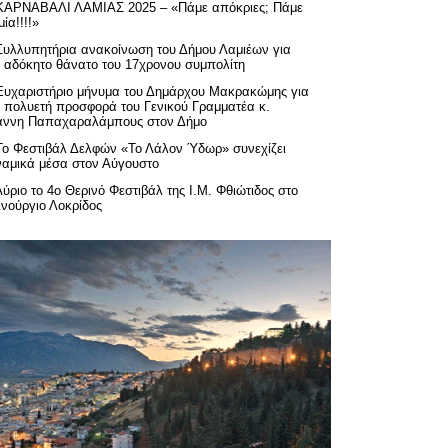
ΚΑΡΝΑΒΑΛΙ ΛΑΜΙΑΣ 2025 – «Πάμε απόκριες; Πάμε
ία!!!!»
Συλλυπητήρια ανακοίνωση του Δήμου Λαμιέων για
ν αδόκητο θάνατο του 17χρονου συμπολίτη
Ευχαριστήριo μήνυμα του Δημάρχου Μακρακώμης για
ν πολυετή προσφορά του Γενικού Γραμματέα κ.
άννη Παπαχαραλάμπους στον Δήμο
Το Φεστιβάλ Δελφών «Το Λάλον Ύδωρ» συνεχίζει
ναμικά μέσα στον Αύγουστο
Αύριο το 4ο Θερινό Φεστιβάλ της Ι.Μ. Φθιώτιδος στο
ινούργιο Λοκρίδος