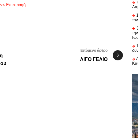
<< Επιστροφή
Λαμ
το
τη
Ιω
δυ
Επόμενο άρθρο
η
ΛΙΓΟ ΓΕΛΙΟ
λου
Κα