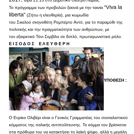
“Viva la
Το πρόγραμμα των προβολών ξεκινά με την ταινία
liberta”
(Ζήτω η ελευθερία), μια κωμωδία
του
Σικελού σκηνοθέτη Ρομπέρτο Αντό, για το παραμύθι της
πολιτικής και την πραγματικότητα των ανθρώπων, με
τον εξαιρετικό
Τόνι Σερβίλο σε διπλό, πρωταγωνιστικό ρόλο.
Ε Ι Σ Ο Δ Ο Σ Ε Λ Ε Υ Θ Ε Ρ Η
ΥΠΟΘΕΣΗ :
Ο Ενρίκο Ολιβέρι είναι ο Γενικός Γραμματέας του σοσιαλιστικού
κόμματος της ιταλικής αντιπολίτευσης. Το κόμμα του βρίσκεται
στα πρόθυρα του να κατακτήσει τη λαϊκή ψήφο, αλλά η μεγάλη