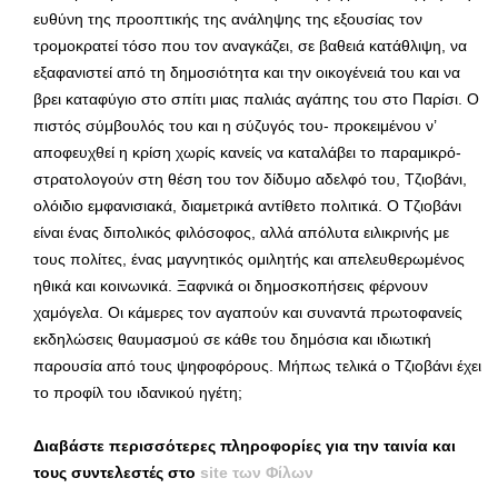
ευθύνη της προοπτικής της ανάληψης της εξουσίας τον
τρομοκρατεί τόσο που τον αναγκάζει, σε βαθειά κατάθλιψη, να
εξαφανιστεί από τη δημοσιότητα και την οικογένειά του και να
βρει καταφύγιο στο σπίτι μιας παλιάς αγάπης του στο Παρίσι. Ο
πιστός σύμβουλός του και η σύζυγός του- προκειμένου ν’
αποφευχθεί η κρίση χωρίς κανείς να καταλάβει το παραμικρό-
στρατολογούν στη θέση του τον δίδυμο αδελφό του, Τζιοβάνι,
ολόιδιο εμφανισιακά, διαμετρικά αντίθετο πολιτικά. Ο Τζιοβάνι
είναι ένας διπολικός φιλόσοφος, αλλά απόλυτα ειλικρινής με
τους πολίτες, ένας μαγνητικός ομιλητής και απελευθερωμένος
ηθικά και κοινωνικά. Ξαφνικά οι δημοσκοπήσεις φέρνουν
χαμόγελα. Οι κάμερες τον αγαπούν και συναντά πρωτοφανείς
εκδηλώσεις θαυμασμού σε κάθε του δημόσια και ιδιωτική
παρουσία από τους ψηφοφόρους. Μήπως τελικά ο Τζιοβάνι έχει
το προφίλ του ιδανικού ηγέτη;
Διαβάστε περισσότερες πληροφορίες για την ταινία και
τους συντελεστές στο
site των Φίλων