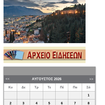
ΑΎΓΟΥΣΤΟΣ
2026
Κυ
Δε
Τρ
Τε
Πέ
Πα
Σά
1
2
3
4
5
6
7
8