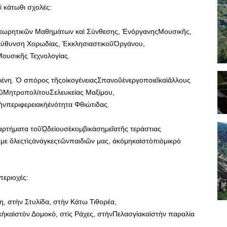
 κάτωθι σχολές:
εωρητικῶν Μαθημάτων καὶ Σύνθεσης, ἘνόργανηςΜουσικῆς,
εύθυνση Χορωδίας, ἘκκλησιαστικοῦὈργάνου,
ουσικῆς Τεχνολογίας.
σμένη. Ὁ σπόρος τῆςοἰκογένειαςΣπανοῦἐνεργοποιεῖκαὶἄλλους
οῦΜητροπολίτουΣελευκείας Μαξίμου,
νπεριφερειακὴἑνότητα Φθιώτιδας.
ρτήματα τοῦᾩδείουσὲκομβικὰσημεῖατῆς τεράστιας
με ὅλεςτὶςἀνάγκεςτῶνπαιδιῶν μας, ἀκόμηκαὶστὸπιὸμικρὸ
εριοχές:
, στὴν Στυλίδα, στὴν Κάτω Τιθορέα,
καὶστὸν Δομοκό, στὶς Ράχες, στὴνΠελασγίακαὶστὴν παραλία