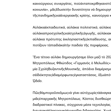
καινούργιους συνεργάτες, ποὺἀνταποκρίθηκανστὸ 
κοινωνία», μᾶςἔδωσετὴν δυνατότητα νὰ δημιουργ
τῆςπανδημικῆςκαὶἐνεργειακῆς κρίσης, καινούργια
Αὐλάκιαἐκπαιδευτικά, αὐλάκια πολιτιστικά, αὐλάκια
αὐλάκιαπροσχολικῆςκαὶσχολικῆςἀγωγῆς, αὐλάκια
αὐλάκια πρότυπης ἐκκλησιαστικῆςἐκπαίδευσης, α
ποτίζουν τὰπαιδιὰκαὶτὴν παιδεία τῆς περιφέρειας.
Ἕνα τέτοιο αὐλάκι δημιουργήσαμε ὅλοι μαζί τὸ 2
Μητροπόλεως Φθιώτιδος «Γερμανὸς ὁ Μελωδός».
μία ΣχολὴΒυζαντινῆςΜουσικῆς, ἀπὸἕνα διαμέρισμα
σὲἰδιόκτητεςἀδιαμόρφωτεςἐγκαταστάσεις, ἔξωἀπὸ
ᾩδεῖο.
Πῶςθὰμποροῦσεὅμωςνὰ γίνει αὐτόχωρὶςτὰἀναγκαία
μιᾶςἐπαρχιακῆς Μητροπόλεως. Κόστος δυσθεώρητ
διαδραστικοὶ πίνακες, σύγχρονα μέσα τεχνολογίας
ἔντυπακαὶἠλεκτρονικὰἐγχειρίδια διδασκαλίας. Χωρ