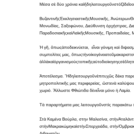
Μέσα σὲ δύο χρόνια καὶἤδηλειτουργοῦνστὸᾩδεῖοοἱ
ΒυζαντινῆςἘκκλησιαστικῆςΜουσικῆς, ἈνώτερωνΘ
Μονωδίας, Σαξοφώνου, Διεύθυνση ὀρχήστρας, Δι
ΠαραδοσιακῆςκαὶΛαϊκῆςΜουσικῆς, Προπαιδείας, Μ
Ἡ γῆ, ὅπωςἀποδεικνύεται, εἶναι γόνιμη καὶ διψα
συμπολίτες μας, ὅπωςτὴνοἰκογένειατοῦμακαριστ
ἀλλὰκαὶὀργανισμοὺςτοπικῆςαὐτοδιοίκησηςσὲὅλητὴ
Ἀποτέλεσμα. Ἤδηλειτουργοῦνἐπιτυχῶς δέκα παρα
μητροπολιτικῆς μας περιφερείας, ὥστενὰ καλύψου
χωριό. Ἄλλωστε Φθιώτιδα δὲνεἶναι μόνο ἡ Λαμία.
Τὰ παραρτήματα μας λειτουργοῦνστὶς παρακάτω π
Στὰ Καμένα Βούρλα, στην Μαλεσίνα, στὴνἈταλάντη
στὴνΜακρακώμηκαὶστὴνΣπερχειάδα, στὴνὈμβριακὴ
Λιβανατῶν.