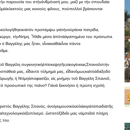
ὲτὴν παρουσία του στὴνἐνθρόνισή μου, μαζί με τὴν σπουδαία
μὲἐκλεκτοὺς μας κοινοὺς φίλους, ποὺπολλοὶ βρίσκονται
υεὐλογήθηκανὰτὸν προπέμψω γιὰτὴνούράνια πατρίδα,
 Γιώργο, τὴνΝτίμη. Ἦλθε μέσα ἀπὸτὰἀγαπημένα του πρόσωπα.
ὁ Βαγγέλης μας ἦταν, εἶναικαὶθὰεἶναι πάντα
ᾶμε.
τοῦ Βαγγέλη συγκινητικὴἐπίσκεψητῆςοἰκογένειαςΣπανοῦστὴν
οσπάθειά μας, εἶδαντὸ τόλμημά μας, εἶδανὅμωςκαὶτὸἀδιέξοδό
ἀρωγῆς ἡ Ντίμηἀποφασίζει, εἰς μνήμην τοῦ Βαγγέλη Σπανοῦ,
 τὸ προσωπικό της πιάνο!! Γιὰνὰ ξεκινήσει ἡ πρώτη σχολὴ
αριστὸς Βαγγέλης Σπανός, ἀνοίγειμουσικὸαὐλάκιγιὰτὰπαιδιὰτῆς
αὶτεχνολογικὸἐξοπλισμό, ὥστετὸᾩδεῖο μας νὰμπεῖσὲ πλήρη
ς του.