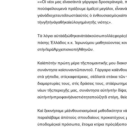
««Οἱ νέοι μας εἶναισὰντὰ γάργαρα δροσερὰνερὰ,
ποὺὀφείλουμενὰ πράξουμε ἐμεῖςοἱ μεγάλοι, εἶναιν
γιὰνὰδιοχετευτεῖσωστὰαὐτὸς ὁ ἐνθουσιασμὸςκαὶπα
τὴνγῆτὴνἀγαθὴκαὶεὐλογημένητῆς νιότης».
Τὰ λόγια αὐτὰἀξιώθηκανὰτὰἀκούσωπολλὲςφορὲς
πάσης Ἑλλάδος κ.κ. Ἱερωνύμου μαθητεύοντας κον
στὴνἹερὰἈρχιεπισκοπὴἈθηνῶν.
Καὶἀπὸτὴν πρώτη μέρα τῆςποιμαντικῆς μου διακον
συνάντησα καὶσυναντῶπαντοῦ. Γάργαρα καὶἐνθουσ
στὰ γήπεδα, στὶςκαφετέρειες, σὲὅλατὰ στέκια τῶν 
διαμαρτυρίες τους, στὶς δράσεις τους, στὰἐρωτημ
νέων τῆςπεριοχῆς μας, συνάντησα αὐτὴντὴν δίψα, 
αὐτὴντὴνπροφανὴἀνεστιότηταποὺζητᾶ στέγη, θεί
Καὶ ξεκινήσαμε μὲἐνθουσιασμὸκαὶ μεθοδικότητα 
παραλάβαμε ἀπὸτοὺς σπουδαίους προκατόχους μα
ὑποδομὲςκαὶ πρόσωπα, ἕτοιμα κτίρια πρὸςἀξιοπο