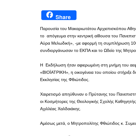
Share
Παρουσία του Μακαριωτάτου Αρχιεπισκόπου Αθην
το απόγευμα στην κεντρική αίθουσα του Πανεπι
Αύρα Μελωδική», -με αφορμή τη συμπλήρωση 10
συνδιοργάνωσαν το ΕΚΠΑ και το Ωδείο της Μη
Η Εκδήλωση ήταν αφιερωμένη στη μνήμη του αει
«ΒΙΟΪΑΤΡΙΚΗ», η οικογένεια του οποίου στήριξε δυ
Εκκλησίας της Φθιώτιδος.
Χαιρετισμό απηύθυναν ο Πρύτανης του Πανεπιστ
οι Κοσμήτορες της Θεολογικής Σχολής Καθηγητής
Αχιλλέας Χαλδαιάκης.
Αμέσως μετά, ο Μητροπολίτης Φθιώτιδος κ. Συμεώ