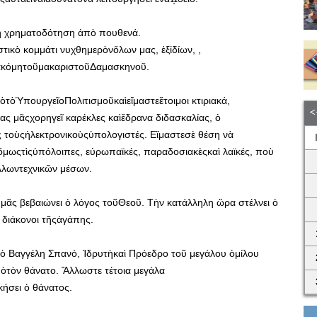
νη χρηματοδότηση ἀπὸ πουθενά.
κὸ κομμάτι νυχθημερὸνὅλων μας, ἐξἰδίων, ,
ἀκόμητοῦμακαριστοῦΔαμασκηνοῦ.
πὸτὸὙπουργεῖοΠολιτισμοῦκαὶεἴμαστεἕτοιμοι κτιριακά,
ς μᾶςχορηγεῖ καρέκλες καὶἔδρανα διδασκαλίας, ὁ
 τοὺςἠλεκτρονικοὺςὑπολογιστές. Εἴμαστεσὲ θέση νὰ
ιὅμωςτὶςὑπόλοιπες, εὐρωπαϊκές, παραδοσιακὲςκαὶ λαϊκές, ποὺ
λωντεχνικῶν μέσων.
μᾶς βεβαιώνει ὁ λόγος τοῦΘεοῦ. Τὴν κατάλληλη ὤρα στέλνει ὁ
 διάκονοι τῆςἀγάπης.
τὸ Βαγγέλη Σπανό, Ἱδρυτὴκαὶ Πρόεδρο τοῦ μεγάλου ὁμίλου
ὸτὸν θάνατο. Ἄλλωστε τέτοια μεγάλα
ήσει ὁ θάνατος.