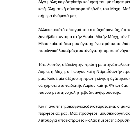
Λίγο μόλις καιρὸπρὶντὴν κοίμησή του μὲ τίμησε μ
καὶἐμβληματικὴ σύντροφο τῆςζωῆς του Μάχη. Μαζὶ
σήμερα ἀνάμεσά μας.
Ἀλλὰκαὶμετὰτὸ πέταγμά του στοὺςοὐρανούς, ὅπο
ξαναῆλθε σύντομα στὴν Λαμία. Μὲτὴν Μάχη, τὸν
Μέσα καὶἀπὸ δικά μου ἀγαπημένα πρόσωπα. Διότι 
παρὼνγιὰὅλουςἐμᾶςποὺτὸνἀγαπήσαμεκαὶτὸνἀγαπ
Τότε λοιπόν, σὲἐκείνητὴν πρώτη μετὰτὴνἀπώλεια
Λαμία, ἡ Μάχη, ὁ Γιώργος καὶ ἡ Ντίμηεἶδαντὴν πρ
μας. Καὶσὲ μία ἀξέχαστη πρώτη κίνηση ἀγάπηςκαὶ
νὰ χαρίσει στὰπαιδιὰτῆς Λαμίας καὶτῆς Φθιώτιδας
πιάνου μετὰτὴνσχολὴτῆςβυζαντινῆςμουσικῆς.
Καὶ ἡ ἀγάπητῆςοἰκογένειαςδὲνσταματᾶἐκεῖ: ὁ μακ
περιφέρειάς μας. Μᾶς προσφέρει μουσικὰὄργανακ
λειτουργία ἀπὸτὶςπρῶτες κιόλας ἡμέρεςτῆςἵδρυσή