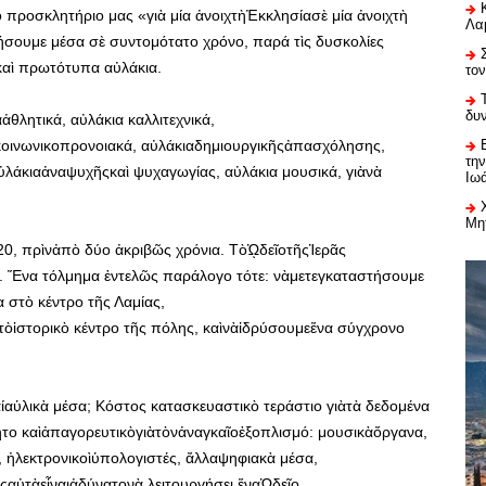
προσκλητήριο μας «γιὰ μία ἀνοιχτὴἘκκλησίασὲ μία ἀνοιχτὴ
Λαμ
ήσουμε μέσα σὲ συντομότατο χρόνο, παρά τὶς δυσκολίες
 καὶ πρωτότυπα αὐλάκια.
το
δυ
ἀθλητικά, αὐλάκια καλλιτεχνικά,
κοινωνικοπρονοιακά, αὐλάκιαδημιουργικῆςἀπασχόλησης,
τη
ὐλάκιαἀναψυχῆςκαὶ ψυχαγωγίας, αὐλάκια μουσικά, γιὰνὰ
Ιω
Μη
020, πρὶνἀπὸ δύο ἀκριβῶς χρόνια. ΤὸᾩδεῖοτῆςἹερᾶς
 Ἕνα τόλμημα ἐντελῶς παράλογο τότε: νὰμετεγκαταστήσουμε
 στὸ κέντρο τῆς Λαμίας,
τὸἱστορικὸ κέντρο τῆς πόλης, καὶνὰἱδρύσουμεἕνα σύγχρονο
ὑλικὰ μέσα; Κόστος κατασκευαστικὸ τεράστιο γιὰτὰ δεδομένα
ο καὶἀπαγορευτικὸγιὰτὸνἀναγκαῖοἐξοπλισμό: μουσικὰὄργανα,
, ἠλεκτρονικοὶὑπολογιστές, ἄλλαψηφιακὰ μέσα,
ὶςαὐτὰεἶναιἀδύνατονὰ λειτουργήσει ἕναᾩδεῖο.