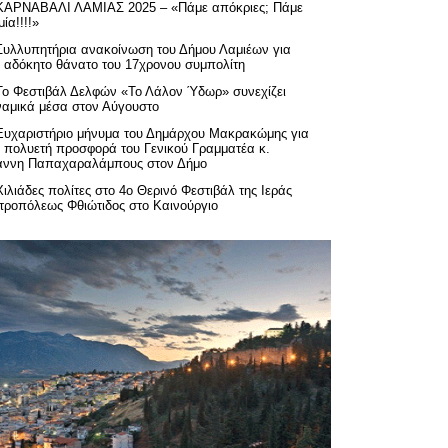
ΚΑΡΝΑΒΑΛΙ ΛΑΜΙΑΣ 2025 – «Πάμε απόκριες; Πάμε
ία!!!!»
Συλλυπητήρια ανακοίνωση του Δήμου Λαμιέων για
ν αδόκητο θάνατο του 17χρονου συμπολίτη
Το Φεστιβάλ Δελφών «Το Λάλον Ύδωρ» συνεχίζει
ναμικά μέσα στον Αύγουστο
Ευχαριστήριo μήνυμα του Δημάρχου Μακρακώμης για
ν πολυετή προσφορά του Γενικού Γραμματέα κ.
άννη Παπαχαραλάμπους στον Δήμο
Χιλιάδες πολίτες στο 4ο Θερινό Φεστιβάλ της Ιεράς
τροπόλεως Φθιώτιδος στο Καινούργιο