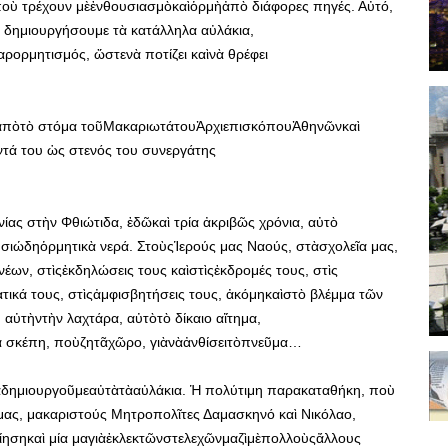
 ποὺ τρέχουν μὲἐνθουσιασμὸκαὶὁρμὴἀπὸ διάφορες πηγές. Αὐτό,
ὰ δημιουργήσουμε τὰ κατάλληλα αὐλάκια,
ρορμητισμός, ὥστενὰ ποτίζει καὶνὰ θρέφει
ἀπὸτὸ στόμα τοῦΜακαριωτάτουἈρχιεπισκόπουἈθηνῶνκαὶ
τά του ὡς στενός του συνεργάτης
ίας στὴν Φθιώτιδα, ἐδῶκαὶ τρία ἀκριβῶς χρόνια, αὐτὸ
ιώδηὁρμητικὰ νερά. ΣτοὺςἹερούς μας Ναούς, στὰσχολεῖα μας,
νέων, στὶςἐκδηλώσεις τους καὶστὶςἐκδρομές τους, στὶς
ατικά τους, στὶςἀμφισβητήσεις τους, ἀκόμηκαὶστὸ βλέμμα τῶν
αὐτὴντὴν λαχτάρα, αὐτὸτὸ δίκαιο αἴτημα,
α σκέπη, ποὺζητᾶχῶρο, γιὰνὰἀνθίσειτὸπνεῦμα…
νὰδημιουργοῦμεαὐτὰτὰαὐλάκια. Ἡ πολύτιμη παρακαταθήκη, ποὺ
ς, μακαριστούς Μητροπολῖτες Δαμασκηνό καὶ Νικόλαο,
ίησηκαὶ μία μαγιὰἐκλεκτῶνστελεχῶνμαζὶμὲπολλοὺςἄλλους