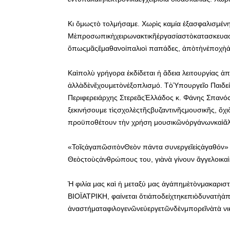
Κι ὅμωςτὸ τολμήσαμε. Χωρὶς καμία ἐξασφαλισμέ
Μὲπροσωπικὴχειρωνακτικῆἐργασίαστὸκατασκευαστι
ὅπωςμᾶςἔμαθανοἱπαλιοὶ παπάδες, ἀπὸτὴνἐποχὴ
Καὶπολὺ γρήγορα ἐκδίδεται ἡ ἄδεια λειτουργίας ἀ
ἀλλὰδὲνἔχουμετὸνἐξοπλισμό. ΤὸὙπουργεῖο Παιδεία
Περιφερειάρχης ΣτερεᾶςἙλλάδος κ. Φάνης Σπανός
ξεκινήσουμε τὶςσχολὲςτῆςβυζαντινῆςμουσικῆς, ὄχ
προϋποθέτουν τὴν χρήση μουσικῶνὀργάνωνκαὶἄλ
«ΤοῖςἀγαπῶσιτὸνΘεὸν πάντα συνεργεῖεἰςἀγαθόν» 
Θεὸςτοὺςἀνθρώπους του, γιὰνὰ γίνουν ἄγγελοικαὶ
Ἡ φιλία μας καὶ ἡ μεταξύ μας ἀγάπημὲτὸνμακαρισ
ΒΙΟΪΑΤΡΙΚΗ, φαίνεται ὅτιἀποδείχτηκεπιὸδυνατὴἀπ
ἀναστήματαφιλογενῶνεὐεργετῶνδὲνμπορεῖνὰτὰ νικ