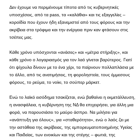
Δεν έχουμε να περιμένουμε τίποτα από τις κυβερνητικές
υποσχέσεις, από τα pass, τα «καλάθια» και τις εξαγγελίες –
κοροϊδία που έχουν ήδη εξανεμιστεί από τους φόρους και την
ακρίβεια στα τρόφιμα και την ενέργεια πριν καν φτάσουν στις
τσέπες μας.
Κάθε χρόνο υπόσχονται «ανάσες» και «μέτρα στήριξης», και
κάθε χρόνο ο λογαριασμός για τον λαό γίνεται βαρύτερος. Γιατί
ότι ψίχουλα δίνουν με το ένα χέρι, τα παίρνουν πολλαπλάσια με
το άλλο, από τις ανατιμήσεις, τη φοροληστεία, τους έμμεσους
φόρους, το ρεύμα, το νοίκι, το σούπερ μάρκετ.
Ενώ το λαϊκό εισόδημα τσακίζεται, ενώ βαθαίνει η εκμετάλλευση,
η ανασφάλεια, η κυβέρνηση της ΝΔ θα επιχειρήσει, για άλλη μια
φορά, να παρουσιάσει το μαύρο άσπρο. Να μιλήσει για
«ανάπτυξη για όλους», για «σταθερότητα», ενώ ο λαός ζει με
την αστάθεια της ακρίβειας, της εμπορευματοποιημένης Υγείας
και Παιδείας, των ενοικίων και της στέγης – φωτιά, της