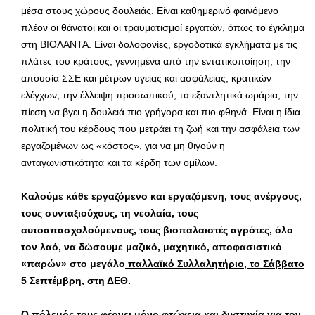
μέσα στους χώρους δουλειάς. Είναι καθημερινό φαινόμενο
πλέον οι θάνατοι και οι τραυματισμοί εργατών, όπως το έγκλημα
στη ΒΙΟΛΑΝΤΑ. Είναι δολοφονίες, εργοδοτικά εγκλήματα με τις
πλάτες του κράτους, γεννημένα από την εντατικοποίηση, την
απουσία ΣΣΕ και μέτρων υγείας και ασφάλειας, κρατικών
ελέγχων, την έλλειψη προσωπικού, τα εξαντλητικά ωράρια, την
πίεση να βγει η δουλειά πιο γρήγορα και πιο φθηνά. Είναι η ίδια
πολιτική του κέρδους που μετράει τη ζωή και την ασφάλεια των
εργαζομένων ως «κόστος», για να μη θιγούν η
ανταγωνιστικότητα και τα κέρδη των ομίλων.
Καλούμε κάθε εργαζόμενο και εργαζόμενη, τους ανέργους,
τους συνταξιούχους, τη νεολαία, τους
αυτοαπασχολούμενους, τους βιοπαλαιστές αγρότες, όλο
τον λαό, να δώσουμε μαζικό, μαχητικό, αποφασιστικό
«παρών» στο μεγάλο
παλλαϊκό Συλλαλητήριο, το Σάββατο
5 Σεπτέμβρη, στη ΔΕΘ.
Ο πόλεμός τους φέρνει μόνο φτώχεια και δυστυχία για τον