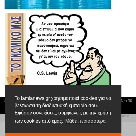
Το lamianews.gr χρησιμοποιεί cookies για να
© Lamia News | Διεύθυνση: Καποδιστρίου 3 ΤΚ-35132 ΛΑΜΙΑ | Τηλ.:+30
βελτιώσει τη διαδικτυακή εμπειρία σου.
22310 24300 |
news@lamianews.gr
Εφόσον συνεχίσεις, συμφωνείς με την χρήση
Πολιτική απορρήτου
|
Αίτηση Διαχείρισης Προσωπικών Δεδομένων
|
Πολιτική Emails
Δημιουργία της Ιστοσελίδας by
Web Technical Team
των cookies από εμάς.
Μάθε περισσότερα