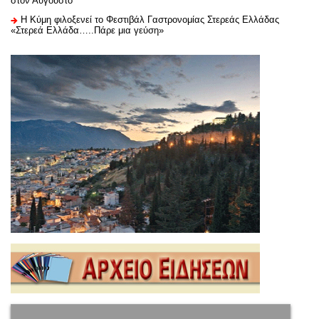
στον Αύγουστο
Η Κύμη φιλοξενεί το Φεστιβάλ Γαστρονομίας Στερεάς Ελλάδας
«Στερεά Ελλάδα…..Πάρε μια γεύση»