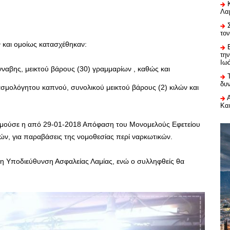
Λαμ
το
 και ομοίως κατασχέθηκαν:
τη
Ιω
ναβης, μεικτού βάρους (30) γραμμαρίων , καθώς και
δυ
σμολόγητου καπνού, συνολικού μεικτού βάρους (2) κιλών και
Κα
κρεμούσε η από 29-01-2018 Απόφαση του Μονομελούς Εφετείου
ών, για παραβάσεις της νομοθεσίας περί ναρκωτικών.
ε η Υποδιεύθυνση Ασφαλείας Λαμίας, ενώ ο συλληφθείς θα