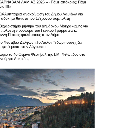
ΚΑΡΝΑΒΑΛΙ ΛΑΜΙΑΣ 2025 – «Πάμε απόκριες; Πάμε
ία!!!!»
Συλλυπητήρια ανακοίνωση του Δήμου Λαμιέων για
ν αδόκητο θάνατο του 17χρονου συμπολίτη
Ευχαριστήριo μήνυμα του Δημάρχου Μακρακώμης για
ν πολυετή προσφορά του Γενικού Γραμματέα κ.
άννη Παπαχαραλάμπους στον Δήμο
Το Φεστιβάλ Δελφών «Το Λάλον Ύδωρ» συνεχίζει
ναμικά μέσα στον Αύγουστο
Αύριο το 4ο Θερινό Φεστιβάλ της Ι.Μ. Φθιώτιδος στο
ινούργιο Λοκρίδος