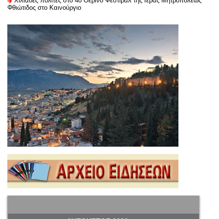
Χιλιάδες πολίτες στο 4ο Θερινό Φεστιβάλ της Ιεράς Μητροπόλεως
Φθιώτιδος στο Καινούργιο