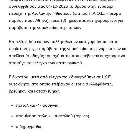
συνελήφθησαν στις 04-10-2025 το βράδυ στην ευρύτερη
περιοχή της Αταλάντης Φθιώτιδας (επί του Π.Α.Θ.Ε. – ρεύμα
πορείας προς Αθήνα), τρείς (3) ημεδαποί, κατηγορούμενοι για
παράβαση της νομοθεσίας περί όπλων.
Επιπλέον, δύο εκ των συλληφθέντων κατηγορούνται -κατά
περίπτωση- για παράβαση της νομοθεσίας περί ναρκωτικών και
απείθεια (ο οδηγός του οχήματος που επέβαιναν επιχείρησε να
αποφύγει τον έλεγχο των αστυνομικών).
Ειδικότερα, μετά από έλεγχο που διενεργήθηκε σε Ι.Χ.Ε.
αυτοκίνητο, στο οποίο επέβαιναν οι τρεις συλληφθέντες,
βρέθηκαν και κατασχέθηκαν:
πιστόλικαι -4- φυσίγγια,
απομίμηση όπλου – πιστολιού (replica),
σιδηρογροθιά,