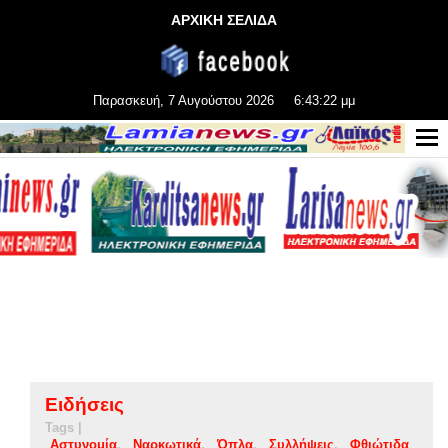
ΑΡΧΙΚΗ ΣΕΛΙΔΑ
Παρασκευή, 7 Αυγούστου 2026
6:43:23 μμ
Ειδήσεις
Tags |
Αστυνομία
Ναρκωτικά
Όπλα
Συλλήψεις
Φθιώτιδα