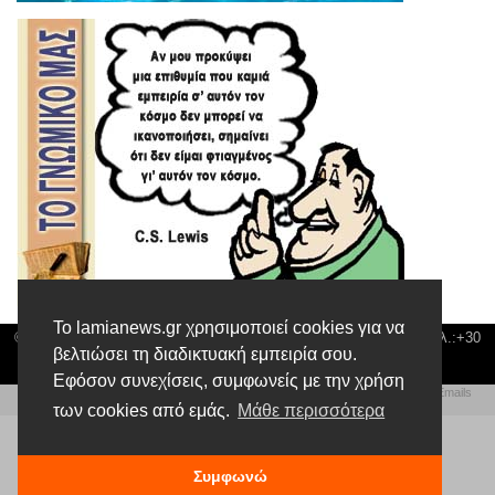
Το lamianews.gr χρησιμοποιεί cookies για να
© Lamia News | Διεύθυνση: Καποδιστρίου 3 ΤΚ-35132 ΛΑΜΙΑ | Τηλ.:+30
βελτιώσει τη διαδικτυακή εμπειρία σου.
22310 24300 |
news@lamianews.gr
Εφόσον συνεχίσεις, συμφωνείς με την χρήση
Πολιτική απορρήτου
|
Αίτηση Διαχείρισης Προσωπικών Δεδομένων
|
Πολιτική Emails
Δημιουργία της Ιστοσελίδας by
Web Technical Team
των cookies από εμάς.
Μάθε περισσότερα
Συμφωνώ