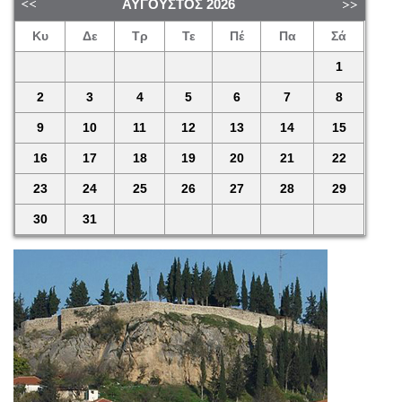
ΑΎΓΟΥΣΤΟΣ
2026
Κυ
Δε
Τρ
Τε
Πέ
Πα
Σά
1
2
3
4
5
6
7
8
9
10
11
12
13
14
15
16
17
18
19
20
21
22
23
24
25
26
27
28
29
30
31