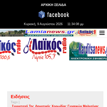
ΑΡΧΙΚΗ ΣΕΛΙΔΑ
Κυριακή, 9 Αυγούστου 2026
11:34:08 μμ
Ειδήσεις
Tags |
Συμμετοχή Της Δημοτικής Χορωδίας Γυναικών Μαλεσίνας