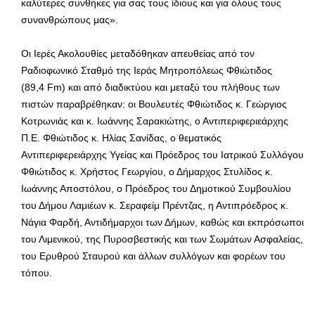
καλύτερες συνθήκες για σας τους ίδιους και για όλους τους
συνανθρώπους μας».
Οι Ιερές Ακολουθίες μεταδόθηκαν απευθείας από τον
Ραδιοφωνικό Σταθμό της Ιεράς Μητροπόλεως Φθιώτιδος
(89,4 Fm) και από διαδικτύου και μεταξύ του πλήθους των
πιστών παραβρέθηκαν: οι Βουλευτές Φθιώτιδος κ. Γεώργιος
Κοτρωνιάς και κ. Ιωάννης Σαρακιώτης, ο Αντιπεριφεριεάρχης
Π.Ε. Φθιώτιδος κ. Ηλίας Σανίδας, ο θεματικός
Αντιπεριφερειάρχης Υγείας και Πρόεδρος του Ιατρικού Συλλόγου
Φθιώτιδος κ. Χρήστος Γεωργίου, ο Δήμαρχος Στυλίδος κ.
Ιωάννης Αποστόλου, ο Πρόεδρος του Δημοτικού Συμβουλίου
του Δήμου Λαμιέων κ. Σεραφείμ Πρέντζας, η Αντιπρόεδρος κ.
Νάγια Φαρδή, Αντιδήμαρχοι των Δήμων, καθώς και εκπρόσωποι
του Λιμενικού, της Πυροσβεστικής και των Σωμάτων Ασφαλείας,
του Ερυθρού Σταυρού και άλλων συλλόγων και φορέων του
τόπου.