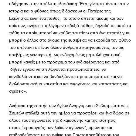
οδήγησαν στην απόλυτη εξαφάνιση. Έτσι γίνεται πάντοτε στην
ιστορία και ο φθόνος όπως διδάσκουν οι Πατέρες της
Εκκλησίας είναι ένα πάθος, το οποίο άπτεται ακόμη και των
αρίστων, ανήκει στα λεγόμενα «δεξιά πάθη», δηλαδή σε αυτά τα
πάθη τα οποία μπορεί να κρύβονται πίσω από ένα περιτύλιγμα,
μπορεί ο άλλος στο όνομα της ευσεβείας να εκφράζει τον φθόνο
του απέναντι σε έναν άλλον άνθρωπο κατηγορώντας τον ως
ασεβή, ως νεωτεριστή, ως ενδεχομένως μη καλό χριστιανό,
μπορεί κανείς με το πρόσχημα του ενδιαφέροντος και από
δήθεν έγνοια να σπιλώνονται προσωπικότητες, να
κανιβαλίζονται και να βανδαλίζονται προσωπικότητες και να
διαλύονται ακόμα και σπίτια και οικογένειες και καταστάσεις και
σχέσεις».
Ανήμερα της εορτής των Αγίων Αναργύρων ο Σεβασμιώτατος κ.
Συμεών επέλεξε αυτή την ημέρα να προσφέρει και ένα δώρο σε
όλους τους αγωνιστές της δικαιοσύνης και της ισότητας,
στους “ιερουργούς των λαϊκών αγώνων”, τιμώντας και
επιβραβεύοντας με το οφίκιο του Πρωτοπρεσβύτερου τον