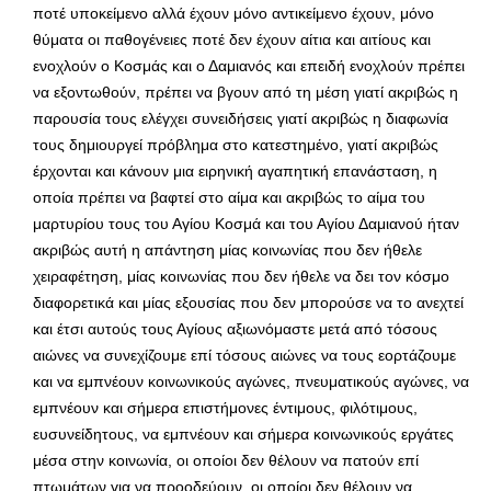
ποτέ υποκείμενο αλλά έχουν μόνο αντικείμενο έχουν, μόνο
θύματα οι παθογένειες ποτέ δεν έχουν αίτια και αιτίους και
ενοχλούν ο Κοσμάς και ο Δαμιανός και επειδή ενοχλούν πρέπει
να εξοντωθούν, πρέπει να βγουν από τη μέση γιατί ακριβώς η
παρουσία τους ελέγχει συνειδήσεις γιατί ακριβώς η διαφωνία
τους δημιουργεί πρόβλημα στο κατεστημένο, γιατί ακριβώς
έρχονται και κάνουν μια ειρηνική αγαπητική επανάσταση, η
οποία πρέπει να βαφτεί στο αίμα και ακριβώς το αίμα του
μαρτυρίου τους του Αγίου Κοσμά και του Αγίου Δαμιανού ήταν
ακριβώς αυτή η απάντηση μίας κοινωνίας που δεν ήθελε
χειραφέτηση, μίας κοινωνίας που δεν ήθελε να δει τον κόσμο
διαφορετικά και μίας εξουσίας που δεν μπορούσε να το ανεχτεί
και έτσι αυτούς τους Αγίους αξιωνόμαστε μετά από τόσους
αιώνες να συνεχίζουμε επί τόσους αιώνες να τους εορτάζουμε
και να εμπνέουν κοινωνικούς αγώνες, πνευματικούς αγώνες, να
εμπνέουν και σήμερα επιστήμονες έντιμους, φιλότιμους,
ευσυνείδητους, να εμπνέουν και σήμερα κοινωνικούς εργάτες
μέσα στην κοινωνία, οι οποίοι δεν θέλουν να πατούν επί
πτωμάτων για να προοδεύουν, οι οποίοι δεν θέλουν να