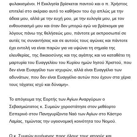
φυλακισμένοι. Η Εκκλησία βρίσκεται παντού και ο π. Χρήστος
επιτελεί στο ακέραιο αυτό το καθήκον του όχι απλώς με την
άδεια μου, αλλά με την ευχή μου, με την ευλογία μου, με τον
ενθουσιασμό μου και όταν δεν μπορώ εγώ να βρίσκομαι για
λόγους πάνω της θελήσεώς μου, πάντοτε με εκπροσωπεί σε
αυτές τις συναντήσεις και σε αυτούς τους αγώνες και πάντοτε
έχει εντολή να είναι παρών για να υψώνει τη σημαία της
ελευθερίας, της δικαιοσύνης και της αγάπης και να καταθέτει τη
μαρτυρία του Ευαγγελίου του Κυρίου ημών Ιησού Χριστού, που
δεν είναι Ευαγγέλιο των ισχυρών, αλλά είναι Ευαγγέλιο των
αδυνάτων, που δεν είναι Ευαγγέλιο αυτών που έχουν στα χέρια
τους τάχατες ισχύ και δύναμη».
Το απόγευμα της Εορτής των Αγίων Αναργύρων ο
Σεβασμιώτατος κ. Συμεών χοροστάτησε στον μεθέορτο
Εσπερινό στον Πανηγυρίζοντα Ναό των Αγίων στο Κάστρο
Λαμίας, τιμώντας την υγειονομική κοινότητα του Νομού.
Ο κ. Συμεών ευχόμενος προς όλους τους ιατρούς και