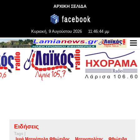
ΑΡΧΙΚΗ ΣΕΛΙΔΑ
Κυριακή, 9 Αυγούστου 2026
11:46:45 μμ
Ειδήσεις
Tags |
Ιερά Μητρόπολη Φθιώτιδος
Μητροπολίτης
Φθιώτιδα