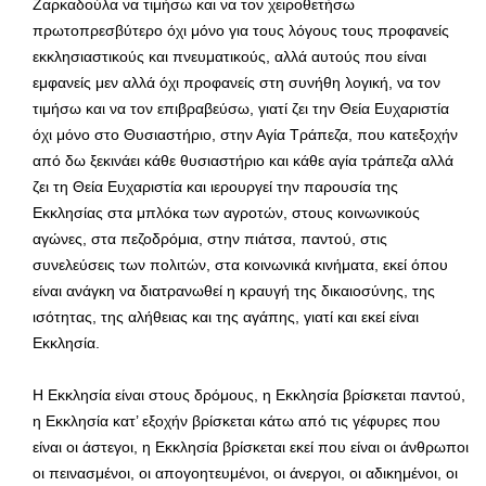
Ζαρκαδούλα να τιμήσω και να τον χειροθετήσω
πρωτοπρεσβύτερο όχι μόνο για τους λόγους τους προφανείς
εκκλησιαστικούς και πνευματικούς, αλλά αυτούς που είναι
εμφανείς μεν αλλά όχι προφανείς στη συνήθη λογική, να τον
τιμήσω και να τον επιβραβεύσω, γιατί ζει την Θεία Ευχαριστία
όχι μόνο στο Θυσιαστήριο, στην Αγία Τράπεζα, που κατεξοχήν
από δω ξεκινάει κάθε θυσιαστήριο και κάθε αγία τράπεζα αλλά
ζει τη Θεία Ευχαριστία και ιερουργεί την παρουσία της
Εκκλησίας στα μπλόκα των αγροτών, στους κοινωνικούς
αγώνες, στα πεζοδρόμια, στην πιάτσα, παντού, στις
συνελεύσεις των πολιτών, στα κοινωνικά κινήματα, εκεί όπου
είναι ανάγκη να διατρανωθεί η κραυγή της δικαιοσύνης, της
ισότητας, της αλήθειας και της αγάπης, γιατί και εκεί είναι
Εκκλησία.
Η Εκκλησία είναι στους δρόμους, η Εκκλησία βρίσκεται παντού,
η Εκκλησία κατ’ εξοχήν βρίσκεται κάτω από τις γέφυρες που
είναι οι άστεγοι, η Εκκλησία βρίσκεται εκεί που είναι οι άνθρωποι
οι πεινασμένοι, οι απογοητευμένοι, οι άνεργοι, οι αδικημένοι, οι