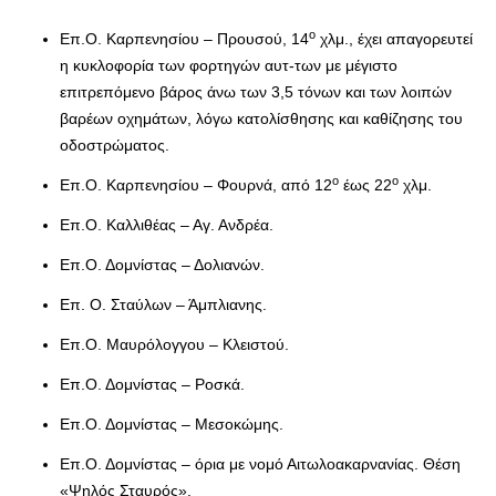
ο
Επ.Ο. Καρπενησίου – Προυσού, 14
χλμ., έχει απαγορευτεί
η κυκλοφορία των φορτηγών αυτ-των με μέγιστο
επιτρεπόμενο βάρος άνω των 3,5 τόνων και των λοιπών
βαρέων οχημάτων, λόγω κατολίσθησης και καθίζησης του
οδοστρώματος.
ο
ο
Επ.Ο. Καρπενησίου – Φουρνά, από 12
έως 22
χλμ.
Επ.Ο. Καλλιθέας – Αγ. Ανδρέα.
Επ.Ο. Δομνίστας – Δολιανών.
Επ. Ο. Σταύλων – Άμπλιανης.
Επ.Ο. Μαυρόλογγου – Κλειστού.
Επ.Ο. Δομνίστας – Ροσκά.
Επ.Ο. Δομνίστας – Μεσοκώμης.
Επ.Ο. Δομνίστας – όρια με νομό Αιτωλοακαρνανίας. Θέση
«Ψηλός Σταυρός».