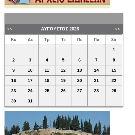
ΑΎΓΟΥΣΤΟΣ
2026
Κυ
Δε
Τρ
Τε
Πέ
Πα
Σά
1
2
3
4
5
6
7
8
9
10
11
12
13
14
15
16
17
18
19
20
21
22
23
24
25
26
27
28
29
30
31