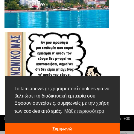
Το lamianews.gr χρησιμοποιεί cookies για να
βελτιώσει τη διαδικτυακή εμπειρία σου.
Εφόσον συνεχίσεις, συμφωνείς με την χρήση
των cookies από εμάς.
Μάθε περισσότερα
© Lamia News | Διεύθυνση: Καποδιστρίου 3 ΤΚ-35132 ΛΑΜΙΑ | Τηλ.:+30
22310 24300 |
news@lamianews.gr
Συμφωνώ
Πολιτική απορρήτου
|
Αίτηση Διαχείρισης Προσωπικών Δεδομένων
|
Πολιτική Emails