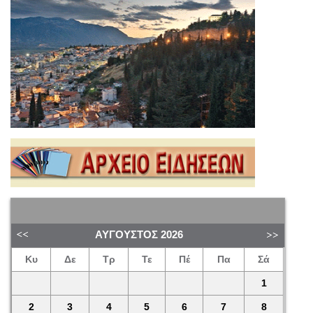
ΑΎΓΟΥΣΤΟΣ
2026
Κυ
Δε
Τρ
Τε
Πέ
Πα
Σά
1
2
3
4
5
6
7
8