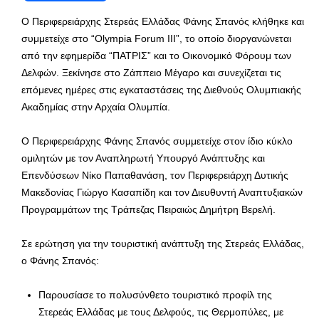
Ο Περιφερειάρχης Στερεάς Ελλάδας Φάνης Σπανός κλήθηκε και
συμμετείχε στο “Olympia Forum III”, το οποίο διοργανώνεται
από την εφημερίδα “ΠΑΤΡΙΣ” και το Οικονομικό Φόρουμ των
Δελφών. Ξεκίνησε στο Ζάππειο Μέγαρο και συνεχίζεται τις
επόμενες ημέρες στις εγκαταστάσεις της Διεθνούς Ολυμπιακής
Ακαδημίας στην Αρχαία Ολυμπία.
Ο Περιφερειάρχης Φάνης Σπανός συμμετείχε στον ίδιο κύκλο
ομιλητών με τον Αναπληρωτή Υπουργό Ανάπτυξης και
Επενδύσεων Νίκο Παπαθανάση, τον Περιφερειάρχη Δυτικής
Μακεδονίας Γιώργο Κασαπίδη και τον Διευθυντή Αναπτυξιακών
Προγραμμάτων της Τράπεζας Πειραιώς Δημήτρη Βερελή.
Σε ερώτηση για την τουριστική ανάπτυξη της Στερεάς Ελλάδας,
ο Φάνης Σπανός:
Παρουσίασε το πολυσύνθετο τουριστικό προφίλ της
Στερεάς Ελλάδας με τους Δελφούς, τις Θερμοπύλες, με