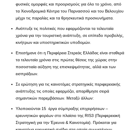
φυσικές ομορφιές και προορισμούς για όλο το χρόνο, από
τα Χιονοδρομικά Κέντρα του Παρνασσού και του Βελουχίου
μέχρι τις παραλίες και τα θρησκευτικά προσκυνήματα.
Ανέπτυξε τις πολιτικές που εφαρμόζονται τα τελευταία
χρόνια για την τουριστική ανάπτυξη, σε επίπεδο προβολής,
κινήτρων και υποστηρικτικών υποδομών.
Επεσήμανε ότι η Περιφέρεια Στερεάς Ελλάδας είναι σταθερά
τα τελευταία χρόνια στις πρώτες θέσεις της χώρας στην
ποσοστιαία αύξηση της επισκεψιμότητας, αλλά και των
εισπράξεων.
Σε ερώτηση για τις καινοτόμες στρατηγικές περιφερειακής
ανάπτυξης τις οποίες εφαρμόζει, απαρίθμησε σειρά
σημαντικών παρεμβάσεων. Μεταξύ άλλων:
Υλοποιούνται 15 έργα σύμπραξης επιχειρήσεων –
ερευνητικών φορέων στο πλαίσιο της RIS3 (Περιφερειακή
Στρατηγική για την Έρευνα & Καινοτομία). Πρόκειται για
καινοτόμα ερευνητικά σχέδια στα οποία συμμετέχουν