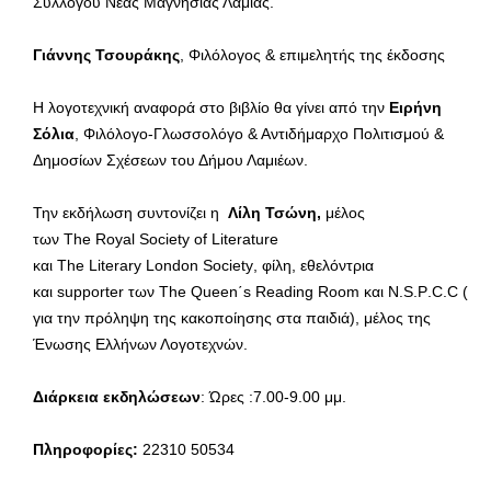
Συλλόγου Νέας Μαγνησίας Λαμίας.
Γιάννης Τσουράκης
, Φιλόλογος & επιμελητής της έκδοσης
Η λογοτεχνική αναφορά στο βιβλίο θα γίνει από την
Ειρήνη
Σόλια
, Φιλόλογο-Γλωσσολόγο & Αντιδήμαρχο Πολιτισμού &
Δημοσίων Σχέσεων του Δήμου Λαμιέων.
Την εκδήλωση συντονίζει η
Λίλη Τσώνη,
μέλος
των
The
Royal
Society
of
Literature
και
The
Literary
London
Society
, φίλη, εθελόντρια
και
supporter
των
The
Queen
΄
s
Reading
Room
και
N
.
S
.
P
.
C
.
C
(
για την πρόληψη της κακοποίησης στα παιδιά), μέλος της
Ένωσης Ελλήνων Λογοτεχνών.
Διάρκεια εκδηλώσεων
: Ώρες :7.00-9.00 μμ.
Πληροφορίες:
22310 50534