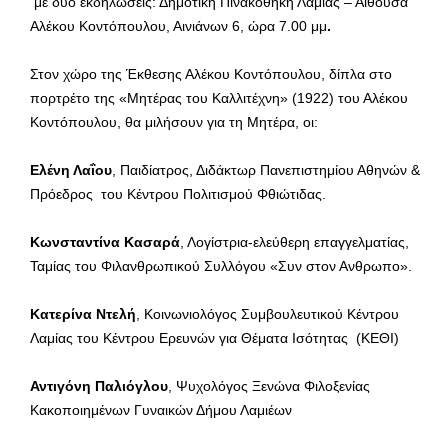
με δύο εκδηλώσεις: Δημοτική Πινακοθήκη Λαμίας – Αίθουσα
Αλέκου Κοντόπουλου, Αινιάνων 6, ώρα 7.00 μμ
.
Στον χώρο της Έκθεσης Αλέκου Κοντόπουλου, δίπλα στο
πορτρέτο της «Μητέρας του Καλλιτέχνη» (1922) του Αλέκου
Κοντόπουλου, θα μιλήσουν για τη Μητέρα, οι:
Ελένη Λαΐου
, Παιδίατρος, Διδάκτωρ Πανεπιστημίου Αθηνών &
Πρόεδρος του Κέντρου Πολιτισμού Φθιώτιδας.
Κωνσταντίνα Κασαρά
, Λογίστρια-ελεύθερη επαγγελματίας,
Ταμίας του Φιλανθρωπικού Συλλόγου «Συν στον Ανθρωπο».
Κατερίνα Ντελή
, Κοινωνιολόγος Συμβουλευτικού Κέντρου
Λαμίας του Κέντρου Ερευνών για Θέματα Ισότητας (ΚΕΘΙ)
Αντιγόνη Παλιόγλου
, Ψυχολόγος Ξενώνα Φιλοξενίας
Κακοποιημένων Γυναικών Δήμου Λαμιέων