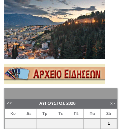
ΑΎΓΟΥΣΤΟΣ
2026
Κυ
Δε
Τρ
Τε
Πέ
Πα
Σά
1