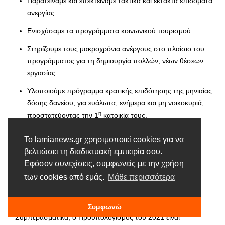
Παρατείναμε και επεκτείναμε τακτικά και έκτακτα επιδόματα
ανεργίας.
Ενισχύσαμε τα προγράμματα κοινωνικού τουρισμού.
Στηρίζουμε τους μακροχρόνια ανέργους στο πλαίσιο του
προγράμματος για τη δημιουργία πολλών, νέων θέσεων
εργασίας.
Υλοποιούμε πρόγραμμα κρατικής επιδότησης της μηνιαίας
δόσης δανείου, για ευάλωτα, ενήμερα και μη νοικοκυριά,
η
προστατεύοντας την 1
κατοικία τους.
Προχωράμε στην καταβολή αναδρομικών ποσών σε
Το lamianews.gr χρησιμοποιεί cookies για να
συνταξιούχους δημόσιου και ιδιωτικού τομέα.
βελτιώσει τη διαδικτυακή εμπειρία σου.
Εφόσον συνεχίσεις, συμφωνείς με την χρήση
των cookies από εμάς.
Μάθε περισσότερα
Κυρίες και Κύριοι Συνάδελφοι,
Συμφωνώ
Συμπερασματικά, ο Προϋπολογισμός του 2021 είναι