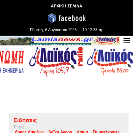
ΑΡΧΙΚΗ ΣΕΛΙΔΑ
Πέμπτη, 6 Αυγούστου 2026
10:12:39 πμ
Ειδήσεις
Tags |
Δήμος Λαμιέων
Λαϊκή Αγορά
Λαμία
Συμμετέχοντες