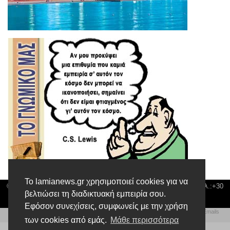
Το lamianews.gr χρησιμοποιεί cookies για να
© Lamia News | Διεύθυνση: Καποδιστρίου 3 ΤΚ-35132 ΛΑΜΙΑ | Τηλ.:+30
βελτιώσει τη διαδικτυακή εμπειρία σου.
22310 24300 |
news@lamianews.gr
Εφόσον συνεχίσεις, συμφωνείς με την χρήση
Πολιτική απορρήτου
|
Αίτηση Διαχείρισης Προσωπικών Δεδομένων
|
Πολιτική Emails
Δημιουργία της Ιστοσελίδας by
Web Technical Team
των cookies από εμάς.
Μάθε περισσότερα