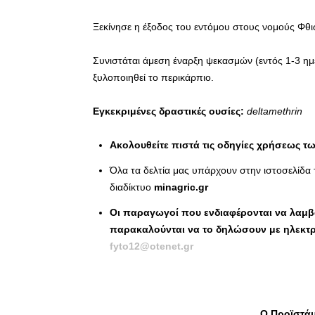
Ξεκίνησε η έξοδος του εντόμου στους νομούς Φθι
Συνιστάται άμεση έναρξη ψεκασμών (εντός 1-3 ημ
ξυλοποιηθεί το περικάρπιο.
Εγκεκριμένες δραστικές ουσίες:
deltamethrin
Ακολουθείτε πιστά τις οδηγίες χρήσεως 
Όλα τα δελτία μας υπάρχουν στην ιστοσελίδα
διαδίκτυο
minagric.gr
Οι παραγωγοί που ενδιαφέρονται να λαμβά
παρακαλούνται να το δηλώσουν με ηλεκτρ
fyto
12@
otenet
.
gr
Ο Προϊστάμ