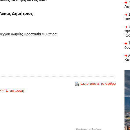
Λαμ
 Λύκας Δημήτριος
το
τη
λέγχου
οδηγίες
Προστασία
Φθιώτιδα
Ιω
δυ
Κα
Εκτυπώστε το άρθρο
<< Επιστροφή