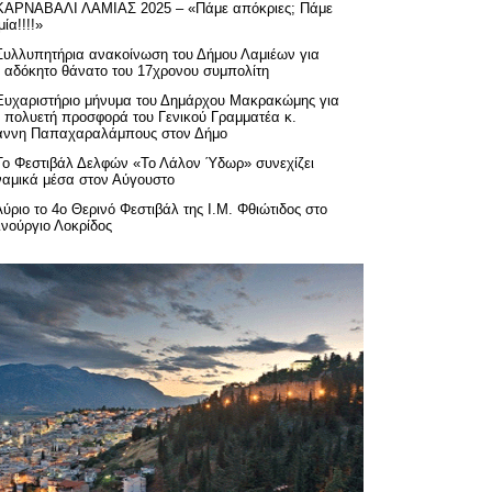
ΚΑΡΝΑΒΑΛΙ ΛΑΜΙΑΣ 2025 – «Πάμε απόκριες; Πάμε
ία!!!!»
Συλλυπητήρια ανακοίνωση του Δήμου Λαμιέων για
ν αδόκητο θάνατο του 17χρονου συμπολίτη
Ευχαριστήριo μήνυμα του Δημάρχου Μακρακώμης για
ν πολυετή προσφορά του Γενικού Γραμματέα κ.
άννη Παπαχαραλάμπους στον Δήμο
Το Φεστιβάλ Δελφών «Το Λάλον Ύδωρ» συνεχίζει
ναμικά μέσα στον Αύγουστο
Αύριο το 4ο Θερινό Φεστιβάλ της Ι.Μ. Φθιώτιδος στο
ινούργιο Λοκρίδος