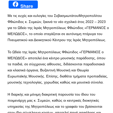
Share
Με τις ευχές και ευλογίες του ΣεβασμιωτάτουΜητροπολίτου
Φθιώτιδος κ. Συμεών, ξεκινά το νέο σχολικό έτος 2022 – 2023
για το Ωδείο της Ιεράς Μητροπόλεως Φθιώτιδος «ΓΕΡΜΑΝΟΣ ο
ΜΕΛΩΔΟΣ», το οποίο στεγάζεται σε αυτόνομη πτέρυγα του
Πνευματικού και Διοικητικού Κέντρου της Ιεράς Μητροπόλεως.
Το Ωδείο της Ιεράς Μητροπόλεως Φθιώτιδος «ΓΕΡΜΑΝΟΣ ο
ΜΕΛΩΔΟΣ» αποτελεί ένα κέντρο μουσικής παράδοσης, όπου
τα παιδιά, σε σύγχρονες αίθουσες, διδάσκονται παραδοσιακά
και κλασικά όργανα, Βυζαντινή Μουσική και Θεωρία
Ευρωπαϊκής Μουσικής. Επίσης, διαθέτει τμήματα προπαιδείας,
μουσικής τεχνολογίας, χορωδίας καθώς και μουσικά σύνολα.
Η διαρκής και μόνιμη διακριτική παρουσία του ίδιου του
ποιμενάρχη μας κ. Συμεών, καθώς οι κεντρικές διοικητικές
υπηρεσίες της Μητροπόλεως και το γραφείο του βρίσκονται
στον ίδιο σύμπλεγμα κτιρίων, αποτελεί πηγή ασφάλειας και