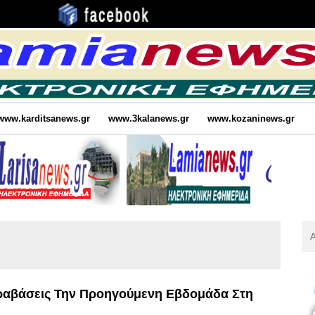
www.karditsanews.gr
www.3kalanews.gr
www.kozaninews.gr
Αν
Για
:
Παραβάσεις Την Προηγούμενη Εβδομάδα Στη