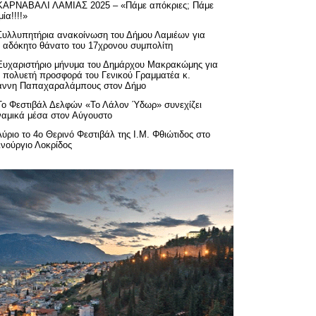
ΚΑΡΝΑΒΑΛΙ ΛΑΜΙΑΣ 2025 – «Πάμε απόκριες; Πάμε
ία!!!!»
Συλλυπητήρια ανακοίνωση του Δήμου Λαμιέων για
ν αδόκητο θάνατο του 17χρονου συμπολίτη
Ευχαριστήριo μήνυμα του Δημάρχου Μακρακώμης για
ν πολυετή προσφορά του Γενικού Γραμματέα κ.
άννη Παπαχαραλάμπους στον Δήμο
Το Φεστιβάλ Δελφών «Το Λάλον Ύδωρ» συνεχίζει
ναμικά μέσα στον Αύγουστο
Αύριο το 4ο Θερινό Φεστιβάλ της Ι.Μ. Φθιώτιδος στο
ινούργιο Λοκρίδος