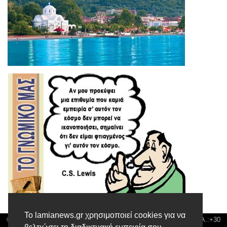
Το lamianews.gr χρησιμοποιεί cookies για να
© Lamia News | Διεύθυνση: Καποδιστρίου 3 ΤΚ-35132 ΛΑΜΙΑ | Τηλ.:+30