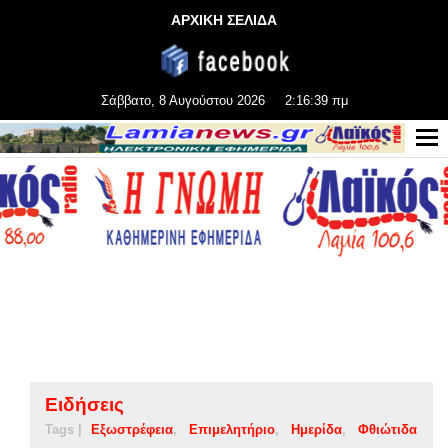
ΑΡΧΙΚΗ ΣΕΛΙΔΑ
Σάββατο, 8 Αυγούστου 2026
2:16:40 πμ
Ειδήσεις
Tags |
Εξωστρέφεια
Επιμελητήριο
Ημερίδα
Φθιώτιδα