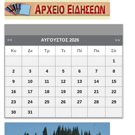
ΑΎΓΟΥΣΤΟΣ
2026
Κυ
Δε
Τρ
Τε
Πέ
Πα
Σά
1
2
3
4
5
6
7
8
9
10
11
12
13
14
15
16
17
18
19
20
21
22
23
24
25
26
27
28
29
30
31