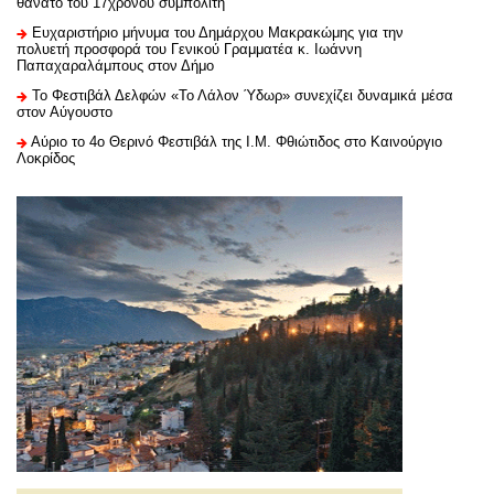
θάνατο του 17χρονου συμπολίτη
Ευχαριστήριo μήνυμα του Δημάρχου Μακρακώμης για την
πολυετή προσφορά του Γενικού Γραμματέα κ. Ιωάννη
Παπαχαραλάμπους στον Δήμο
Το Φεστιβάλ Δελφών «Το Λάλον Ύδωρ» συνεχίζει δυναμικά μέσα
στον Αύγουστο
Αύριο το 4ο Θερινό Φεστιβάλ της Ι.Μ. Φθιώτιδος στο Καινούργιο
Λοκρίδος