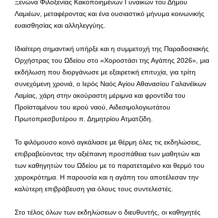
Ξενώνα Φιλοξενίας Κακοποιημένων Γυναικών του Δήμου
Λαμιέων, μεταφέροντας και ένα ουσιαστικό μήνυμα κοινωνικής
ευαισθησίας και αλληλεγγύης.
Ιδιαίτερη σημαντική υπήρξε και η συμμετοχή της Παραδοσιακής
Ορχήστρας του Ωδείου στο «Χοροστάσι της Αγάπης 2026», μια
εκδήλωση που διοργάνωσε με εξαιρετική επιτυχία, για τρίτη
συνεχόμενη χρονιά, ο Ιερός Ναός Αγίου Αθανασίου Γαλανέϊκων
Λαμίας, χάρη στην ακούραστη μέριμνα και φροντίδα του
Προϊσταμένου του ιερού ναού, Αιδεσιμολογιωτάτου
Πρωτοπρεσβυτέρου π. Δημητρίου Ατματζίδη.
Το φιλόμουσο κοινό αγκάλιασε με θέρμη όλες τις εκδηλώσεις,
επιβραβεύοντας την αξιέπαινη προσπάθεια των μαθητών και
των καθηγητών του Ωδείου με το παρατεταμένο και θερμό του
χειροκρότημα. Η παρουσία και η αγάπη του αποτέλεσαν την
καλύτερη επιβράβευση για όλους τους συντελεστές.
Στο τέλος όλων των εκδηλώσεων ο διευθυντής, οι καθηγητές