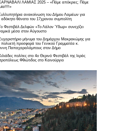
ΚΑΡΝΑΒΑΛΙ ΛΑΜΙΑΣ 2025 – «Πάμε απόκριες; Πάμε
ία!!!!»
Συλλυπητήρια ανακοίνωση του Δήμου Λαμιέων για
ν αδόκητο θάνατο του 17χρονου συμπολίτη
Το Φεστιβάλ Δελφών «Το Λάλον Ύδωρ» συνεχίζει
ναμικά μέσα στον Αύγουστο
Ευχαριστήριo μήνυμα του Δημάρχου Μακρακώμης για
ν πολυετή προσφορά του Γενικού Γραμματέα κ.
άννη Παπαχαραλάμπους στον Δήμο
Χιλιάδες πολίτες στο 4ο Θερινό Φεστιβάλ της Ιεράς
τροπόλεως Φθιώτιδος στο Καινούργιο