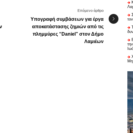
Λαμ
Επόμενο άρθρο
Υπογραφή συμβάσεων για έργα
το
ν
αποκατάστασης ζημιών από τις
δυ
πλημμύρες “Daniel” στον Δήμο
Λαμιέων
τη
Ιω
Μη