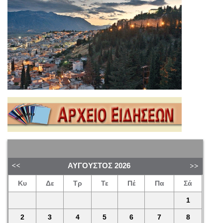
ΑΎΓΟΥΣΤΟΣ
2026
Κυ
Δε
Τρ
Τε
Πέ
Πα
Σά
1
2
3
4
5
6
7
8